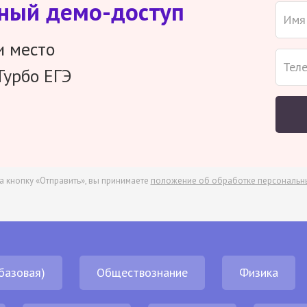
тный демо-доступ
и место
Турбо ЕГЭ
а кнопку «Отправить», вы принимаете
положение об обработке персональн
базовая)
Обществознание
Физика