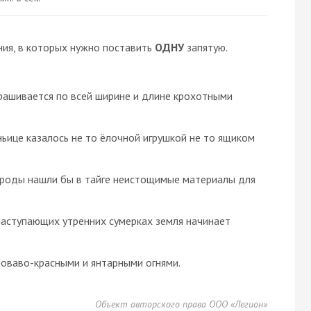
ия, в которых нужно поставить
ОДНУ
запятую.
рашивается по всей ширине и длине крохотными
ьице казалось не то ёлочной игрушкой не то ящиком
ироды нашли бы в тайге неистощимые материалы для
наступающих утренних сумерках земля начинает
роваво-красными и янтарными огнями.
Объект авторского права ООО «Легион»