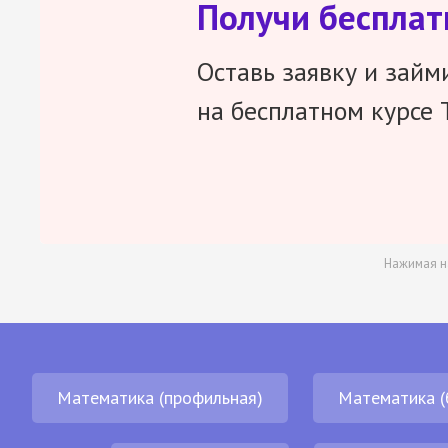
Получи беспла
Оставь заявку и займ
на бесплатном курсе 
Нажимая н
Математика (профильная)
Математика (