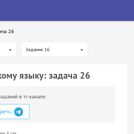
ача 26
Задание 16
кому языку: задача 26
аданий в тг-канале:
треть
ин. 6 сек.