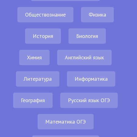
Обществознание
Физика
История
Биология
Химия
Английский язык
Литература
Информатика
География
Русский язык ОГЭ
Математика ОГЭ