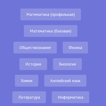
Математика (профильная)
Математика (базовая)
Обществознание
Физика
История
Биология
Химия
Английский язык
Литература
Информатика