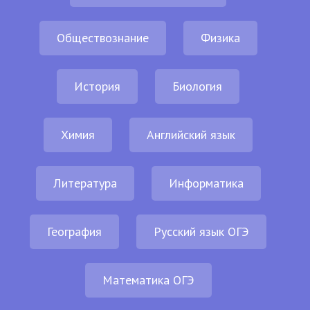
Обществознание
Физика
История
Биология
Химия
Английский язык
Литература
Информатика
География
Русский язык ОГЭ
Математика ОГЭ