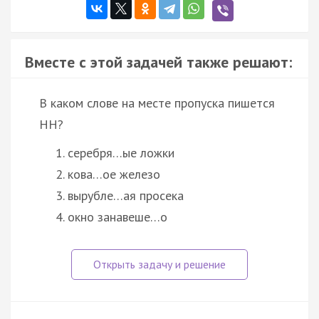
Вместе с этой задачей также решают:
B каком слове на месте пропуска пишется
НН?
серебря…ые ложки
кова…ое железо
вырубле…ая просека
окно занавеше…о