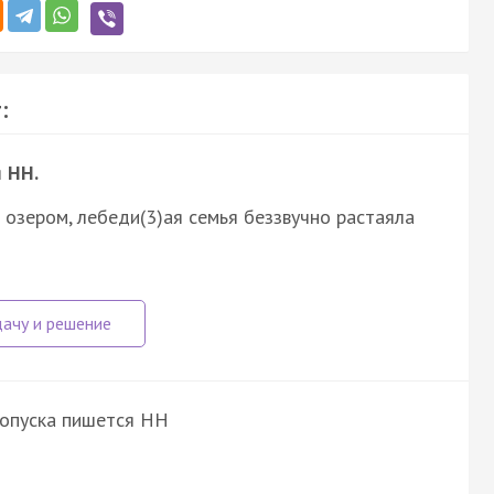
:
я
НН.
 озером, лебеди(3)ая семья беззвучно растаяла
ропуска пишется НН