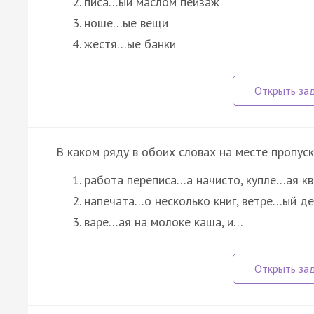
писа…ый маслом пейзаж
ноше…ые вещи
жестя…ые банки
В каком ряду в обоих словах на месте пропус
работа переписа…а начисто, купле…ая к
напечата…о несколько книг, ветре…ый де
варе…ая на молоке каша, и…