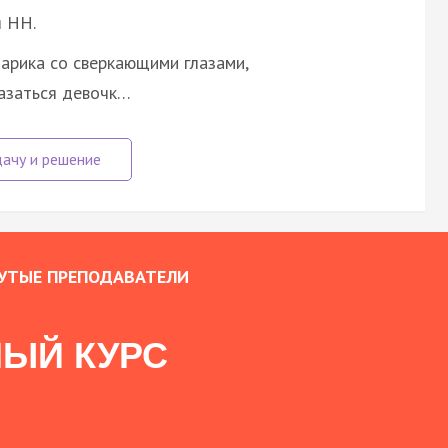
я НН.
тарика со сверкающими глазами,
казаться девочк…
УТЫЕ ПРЕПОДАВАТЕЛИ
ЫЙ КУРС