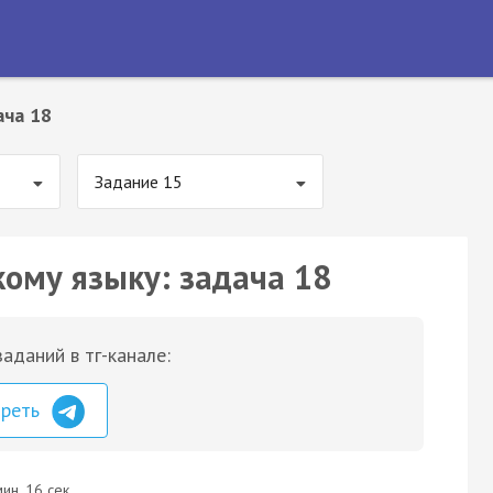
ача 18
Задание 15
кому языку: задача 18
аданий в тг-канале:
треть
ин. 16 сек.