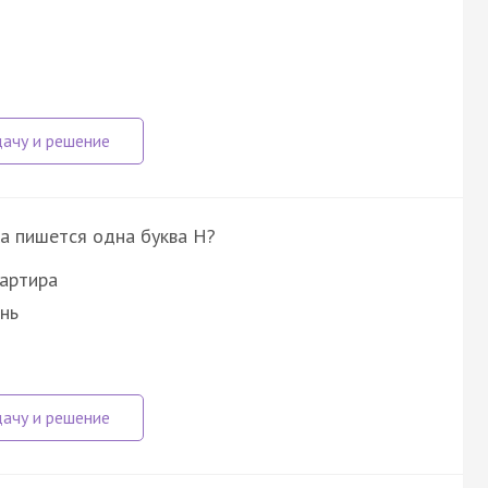
ка пишется одна буква Н?
вартира
нь