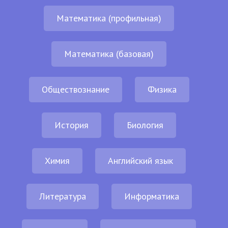
Математика (профильная)
Математика (базовая)
Обществознание
Физика
История
Биология
Химия
Английский язык
Литература
Информатика