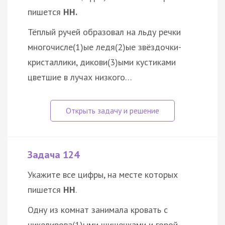
пишется
НН.
Тёплый ручей образовал на льду речки
многочисле(1)ые ледя(2)ые звёздочки-
кристаллики, дикови(3)ыми кустиками
цветшие в лучах низкого…
Задача 124
Укажите все цифры, на месте которых
пишется
НН
.
Одну из комнат занимала кровать с
никелирова(1)ыми шишечками и горой