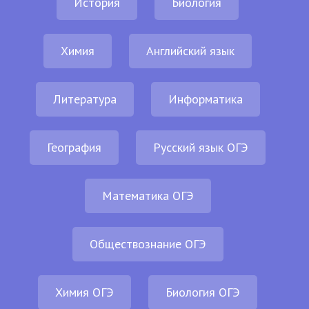
История
Биология
Химия
Английский язык
Литература
Информатика
География
Русский язык ОГЭ
Математика ОГЭ
Обществознание ОГЭ
Химия ОГЭ
Биология ОГЭ