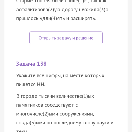
Старые тополя были спиле(1)ы, так как
асфальтирова(2)ую дорогу неожида(3)о
пришлось удли(4)ять и расширять.
Задача 138
Укажите все цифры, на месте которых
пишется
НН.
В городе тысячи величестве(1)ых
памятников соседствуют с
многочисле(2)ыми сооружениями,
созда(3)ыми по последнему слову науки и
техн…