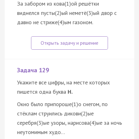
За забором из кова(1)ой решётки
виднелся пусты(2)ый неметё(3)ый двор с
давно не стриже(4)ым газоном.
Задача 129
Укажите все цифры, на месте которых
пишется одна буква
Н.
Окно было припороше(1)о снегом, по
стёклам струились дикови(2)ые
серебря(3)ые узоры, нарисова(4)ые за ночь
неутомимым худо…