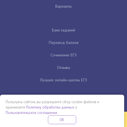
Варианты
Банк заданий
Перевод баллов
Сочинение ЕГЭ
Отзывы
Лучшие онлайн-школы ЕГЭ
Пользуясь сайтом, вы разрешаете сбор cookie-файлов и
принимаете
Политику обработки данных
и
Пользовательское соглашение
.
Бесплатная летняя школа
OK
ПОДРОБНЕЕ
ПРОВЕДИ ЭТО ЛЕТО С ПОЛЬЗОЙ