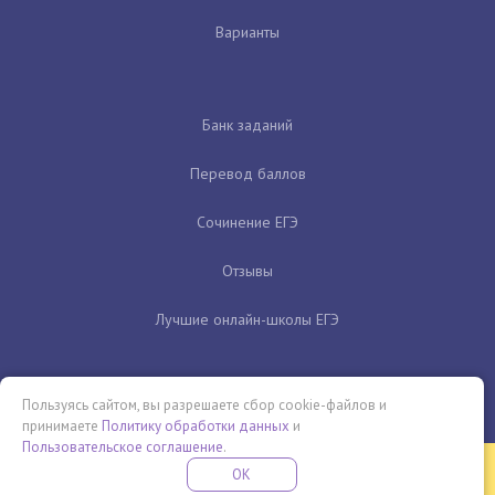
Варианты
Банк заданий
Перевод баллов
Сочинение ЕГЭ
Отзывы
Лучшие онлайн-школы ЕГЭ
Пользуясь сайтом, вы разрешаете сбор cookie-файлов и
принимаете
Политику обработки данных
и
Пользовательское соглашение
.
Бесплатная летняя школа
OK
ПОДРОБНЕЕ
ПРОВЕДИ ЭТО ЛЕТО С ПОЛЬЗОЙ