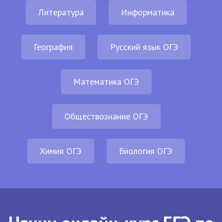
Литература
Информатика
География
Русский язык ОГЭ
Математика ОГЭ
Обществознание ОГЭ
Химия ОГЭ
Биология ОГЭ