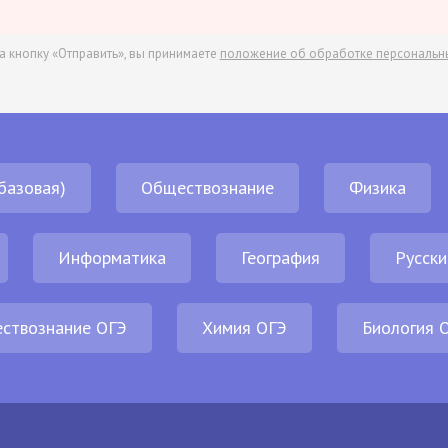
а кнопку «Отправить», вы принимаете
положение об обработке персональн
базовая)
Обществознание
Физика
Информатика
География
Русски
ствознание ОГЭ
Химия ОГЭ
Биология 