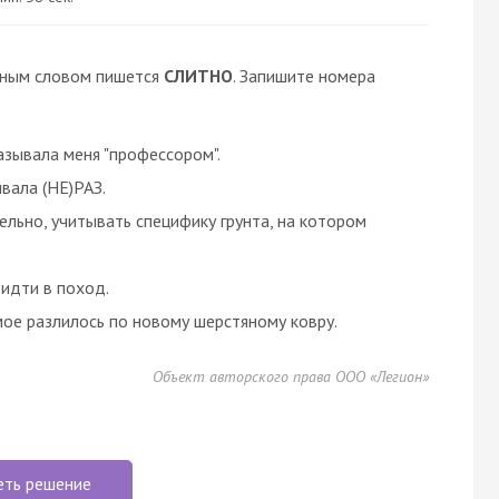
нным словом пишется
СЛИТНО
. Запишите номера
зывала меня "профессором".
вала (НЕ)РАЗ.
ельно, учитывать специфику грунта, на котором
идти в поход.
мое разлилось по новому шерстяному ковру.
Объект авторского права ООО «Легион»
еть решение