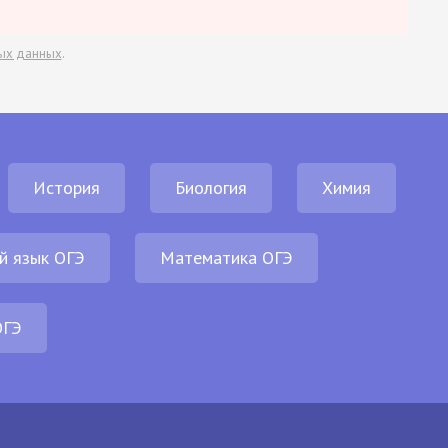
ых данных
.
История
Биология
Химия
й язык ОГЭ
Математика ОГЭ
ОГЭ