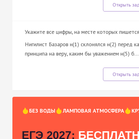
Укажите все цифры, на месте которых пишется
Нигилист Базаров н(1) склонялся н(2) перед к
принципа на веру, каким бы уважением н(5) б…
БЕЗ ВОДЫ
ЛАМПОВАЯ АТМОСФЕРА
КР
ЕГЭ 2027:
БЕСПЛАТН