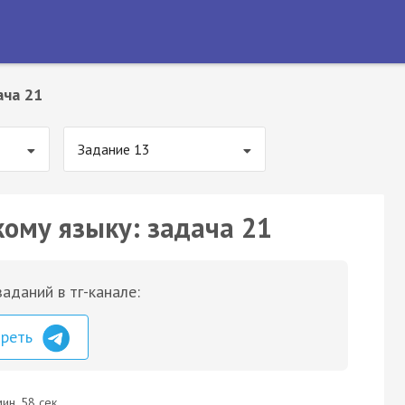
ача 21
Задание 13
кому языку: задача 21
аданий в тг-канале:
треть
ин. 58 сек.