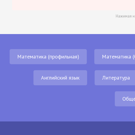
Нажимая н
Математика (профильная)
Математика (
Английский язык
Литература
Обще