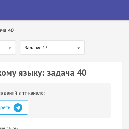
ача 40
Задание 13
кому языку: задача 40
аданий в тг-канале:
треть
ин. 16 сек.