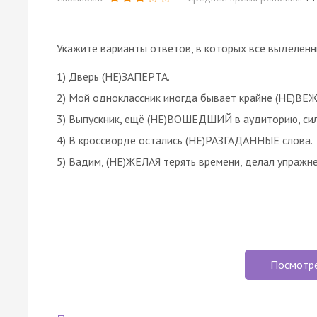
Укажите варианты ответов, в которых все выделен
1) Дверь (НЕ)ЗАПЕРТА.
2) Мой одноклассник иногда бывает крайне (НЕ)В
3) Выпускник, ещё (НЕ)ВОШЕДШИЙ в аудиторию, сил
4) В кроссворде остались (НЕ)РАЗГАДАННЫЕ слова.
5) Вадим, (НЕ)ЖЕЛАЯ терять времени, делал упражн
Посмотр