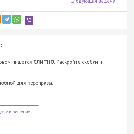
Следующая задача
:
ловом пишется
СЛИТНО
. Раскройте скобки и
добной для переправы.