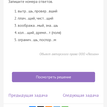
Запишите номера ответов.
вытр…шь, провер…вший
плач…щий, чист…щий
вообража…мый, зна…шь
кол….щий, дремл…т (поля)
огранич…шь, поспор…м
Объект авторского права ООО «Легион»
Посмотреть решение
Предыдущая задача
Следующая задача