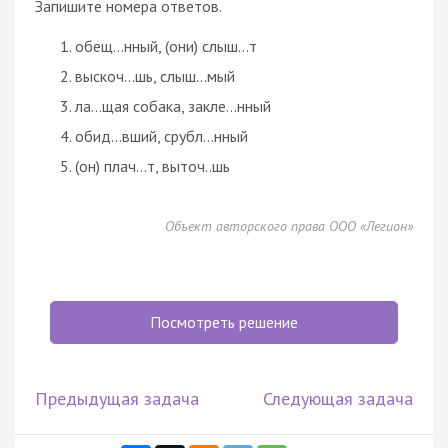
Запишите номера ответов.
обещ…нный, (они) слыш…т
выскоч…шь, слыш…мый
ла…щая собака, закле…нный
обид…вший, срубл…нный
(он) плач…т, выточ..шь
Объект авторского права ООО «Легион»
Посмотреть решение
Предыдущая задача
Следующая задача