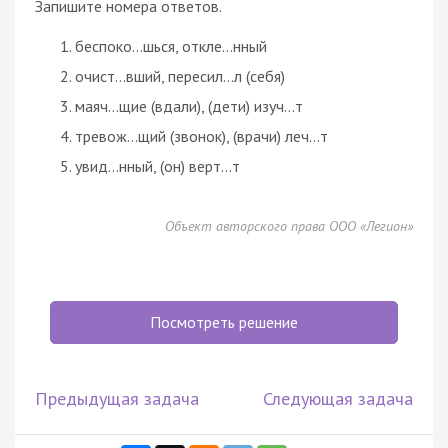
Запишите номера ответов.
беспоко…шься, откле…нный
очист…вший, пересил…л (себя)
маяч…щие (вдали), (дети) изуч…т
тревож…щий (звонок), (врачи) леч…т
увид…нный, (он) верт…т
Объект авторского права ООО «Легион»
Посмотреть решение
Предыдущая задача
Следующая задача