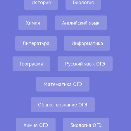
История
Биология
Химия
Английский язык
Литература
Информатика
География
Русский язык ОГЭ
Математика ОГЭ
Обществознание ОГЭ
Химия ОГЭ
Биология ОГЭ