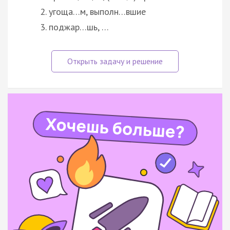
угоща…м, выполн…вшие
поджар…шь, …