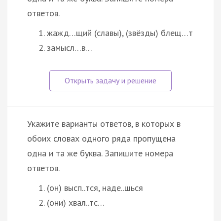
ответов.
жажд…щий (славы), (звёзды) блещ…т
замысл…в…
Укажите варианты ответов, в которых в
обоих словах одного ряда пропущена
одна и та же буква. Запишите номера
ответов.
(он) высп..тся, наде..шься
(они) хвал..тс…