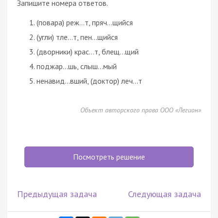
Запишите номера ответов.
(повара) реж…т, пряч…щийся
(угли) тле…т, пен…щийся
(дворники) крас…т, блещ…щий
поджар…шь, слыш…мый
ненавид…вший, (доктор) леч…т
Объект авторского права ООО «Легион»
Посмотреть решение
Предыдущая задача
Следующая задача