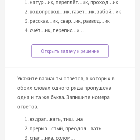
натур…ик, переплёт…ик, проход…ик
водопровод…ик, газет…ик, забой…ик
рассказ…ик, свар…ик, развед…ик
счёт…ик, перепис…и…
Укажите варианты ответов, в которых в
обоих словах одного ряда пропущена
одна и та же буква. Запишите номера
ответов.
вздраг…вать, тиш…на
прерыв…стый, преодол…вать
спал…нка, солом…