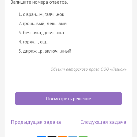
Запишите номера ответов.
с врач…м, галч…нок
грош…вый, деш…вый
беч…вка, девч…нка
горяч…, ещ…
дириж…р, включ…нный
Объект авторского права ООО «Легион»
Посмотреть решение
Предыдущая задача
Следующая задача