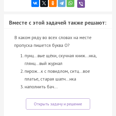
Вместе с этой задачей также решают:
В каком ряду во всех словах на месте
пропуска пишется буква О?
пунц…вые щёки, скучная книж…нка,
глянц…вый журнал
пирож…к с повидлом, ситц…вое
платье, старая шапч…нка
наполнить бач…