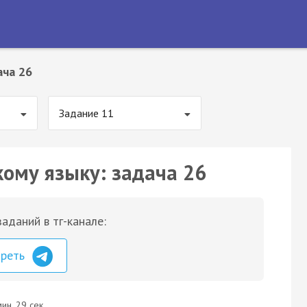
ача 26
Задание 11
кому языку: задача 26
аданий в тг-канале:
треть
ин. 29 сек.