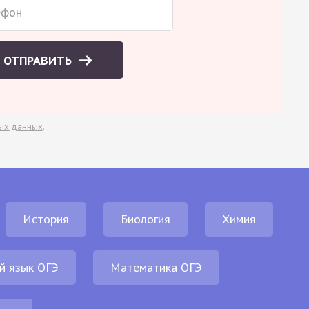
ОТПРАВИТЬ
ых данных
.
История
Биология
Химия
й язык ОГЭ
Математика ОГЭ