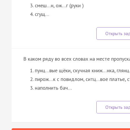
смеш…н, ож…г (руки )
сгущ…
В каком ряду во всех словах на месте пропуск
пунц…вые щёки, скучная книж…нка, глян
пирож…к с повидлом, ситц…вое платье, 
наполнить бач…