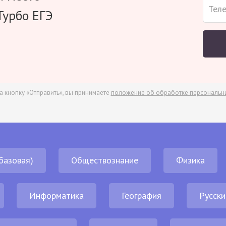
Турбо ЕГЭ
а кнопку «Отправить», вы принимаете
положение об обработке персональн
базовая)
Обществознание
Физика
Информатика
География
Русски