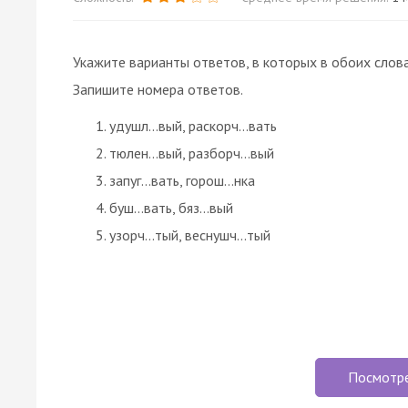
Укажите варианты ответов, в которых в обоих слова
Запишите номера ответов.
удушл…вый, раскорч…вать
тюлен…вый, разборч…вый
запуг…вать, горош…нка
буш…вать, бяз…вый
узорч…тый, веснушч…тый
Посмотр