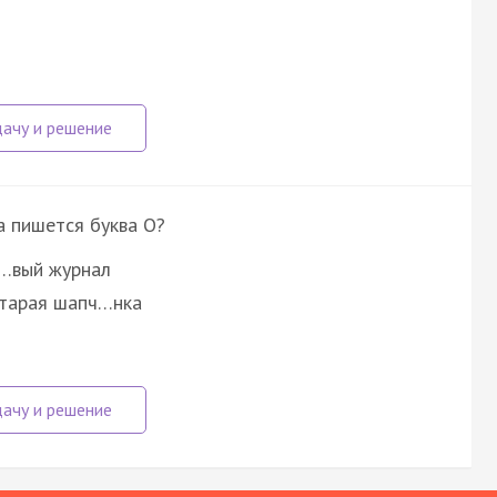
а пишется буква О?
ц…вый журнал
старая шапч…нка