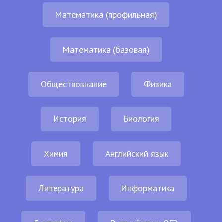
Математика (профильная)
Математика (базовая)
Обществознание
Физика
История
Биология
Химия
Английский язык
Литература
Информатика