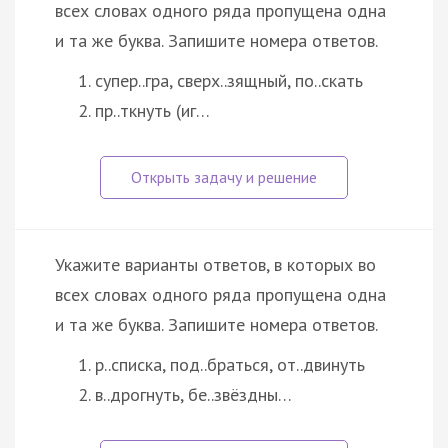
всех словах одного ряда пропущена одна
и та же буква. Запишите номера ответов.
супер..гра, сверх..зящный, по..скать
пр..ткнуть (иг…
Укажите варианты ответов, в которых во
всех словах одного ряда пропущена одна
и та же буква. Запишите номера ответов.
р..списка, под..браться, от..двинуть
в..дрогнуть, бе..звёздны…