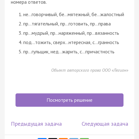
номера ответов.
не…говорчивый, бе…мятежный, бе…жалостный
пр…тягательный, пр…готовить, пр…права
пр…мудрый, пр…наряженный, пр…вязанность
под…тожить, сверх…нтересная, с…гранность
пр…гульщик, нед…жарить, с…причастность
Объект авторского права ООО «Легион»
Посмотреть решение
Предыдущая задача
Следующая задача