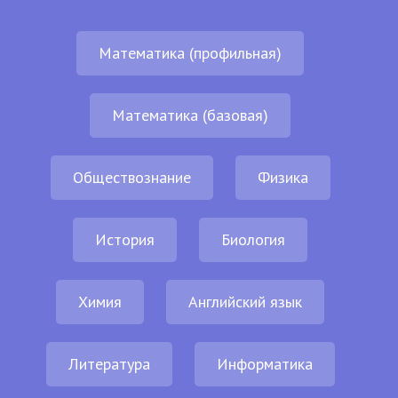
Математика (профильная)
Математика (базовая)
Обществознание
Физика
История
Биология
Химия
Английский язык
Литература
Информатика