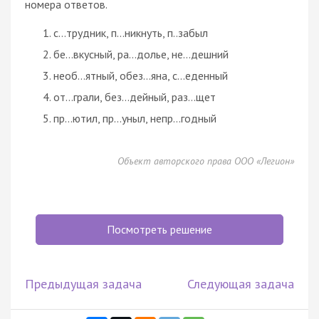
номера ответов.
с…трудник, п…никнуть, п..забыл
бе…вкусный, ра…долье, не…дешний
необ…ятный, обез…яна, с…еденный
от…грали, без…дейный, раз…щет
пр…ютил, пр…уныл, непр…годный
Объект авторского права ООО «Легион»
Посмотреть решение
Предыдущая задача
Следующая задача