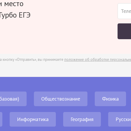
и место
Турбо ЕГЭ
а кнопку «Отправить», вы принимаете
положение об обработке персональн
базовая)
Обществознание
Физика
Информатика
География
Русски