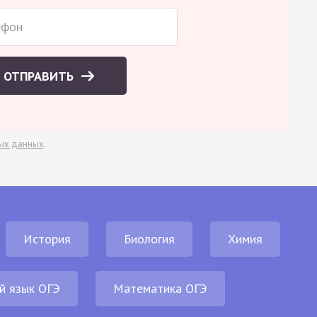
ОТПРАВИТЬ
ых данных
.
История
Биология
Химия
й язык ОГЭ
Математика ОГЭ