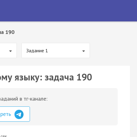
ча 190
Задание 1
ому языку: задача 190
аданий в тг-канале:
треть
 сек.