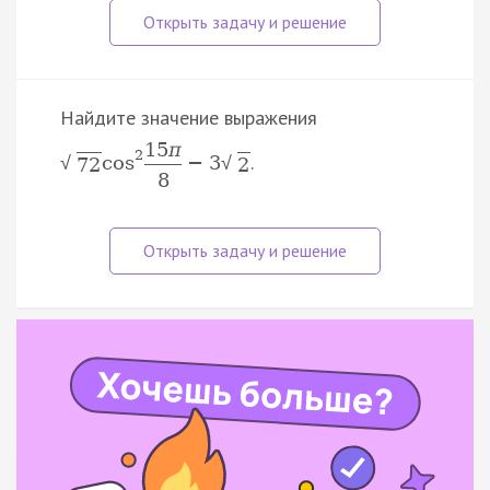
Найдите значение выражения
15
π
2
.
cos
−
3
√
√
72
2
8