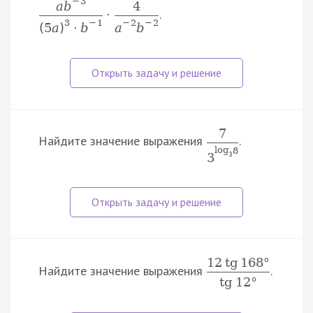
−
3
a
b
4
.
·
3
−
1
−
2
−
2
(
5
a
)
·
b
a
b
7
Найдите значение выражения
.
log
8
3
3
12
tg
168
°
Найдите значение выражения
.
tg
12
°