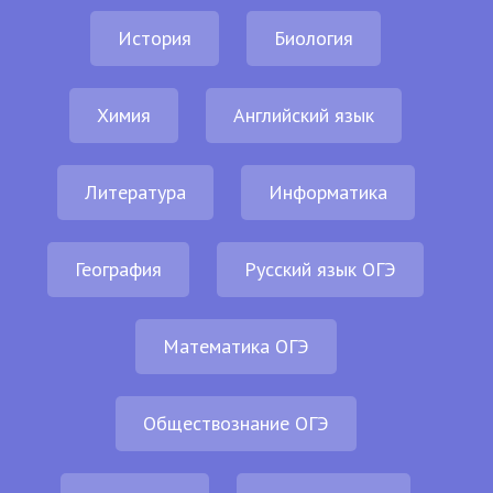
История
Биология
Химия
Английский язык
Литература
Информатика
География
Русский язык ОГЭ
Математика ОГЭ
Обществознание ОГЭ