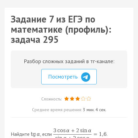
Задание 7 из ЕГЭ по
математике (профиль):
задача 295
Разбор сложных заданий в тг-канале:
Посмотреть
Сложность:
Среднее время решения:
3 мин. 4 сек.
3
cos
α
+
2
sin
α
Найдите
, если
.
tg
α
=
1
,
6