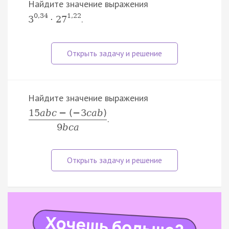
Найдите значение выражения
0
,
34
1
,
22
.
3
⋅
27
Найдите значение выражения
15
a
b
c
−
(
−
3
c
a
b
)
.
9
b
c
a