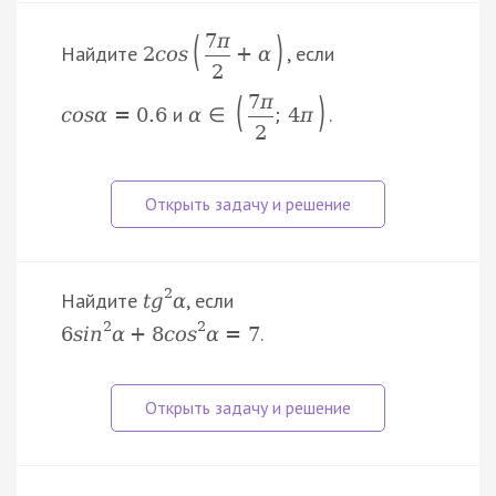
(
)
7
π
Найдите
, если
2
c
o
s
+
α
2
(
)
7
π
и
.
c
o
s
α
=
0.6
α
∈
;
4
π
2
2
Найдите
, если
t
g
α
2
2
.
6
s
i
n
α
+
8
c
o
s
α
=
7