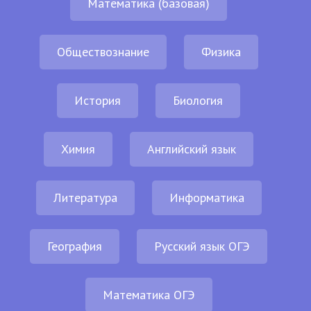
Математика (базовая)
Обществознание
Физика
История
Биология
Химия
Английский язык
Литература
Информатика
География
Русский язык ОГЭ
Математика ОГЭ