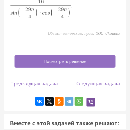
16
.
29
π
29
π
(
)
(
)
s
i
n
−
·
c
o
s
−
4
4
Объект авторского права ООО «Легион»
Посмотреть решение
Предыдущая задача
Следующая задача
Вместе с этой задачей также решают: