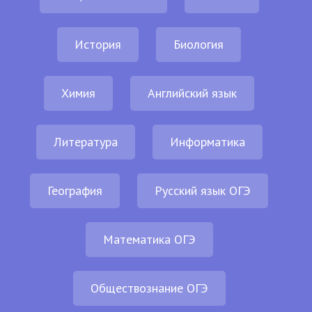
История
Биология
Химия
Английский язык
Литература
Информатика
География
Русский язык ОГЭ
Математика ОГЭ
Обществознание ОГЭ