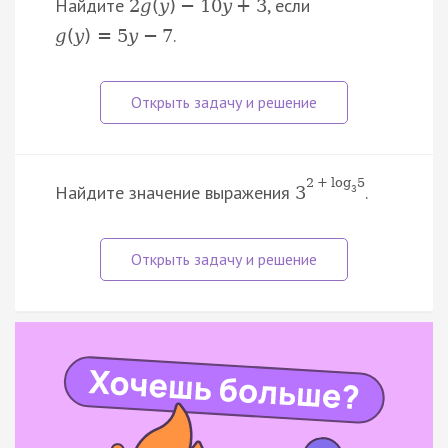
Найдите
, если
2
g
(
y
)
−
10
y
+
3
.
g
(
y
)
=
5
y
−
7
2
+
log
5
Найдите значение выражения
.
3
3