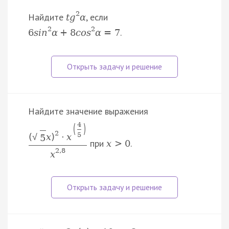
2
Найдите
, если
t
g
α
2
2
.
6
s
i
n
α
+
8
c
o
s
α
=
7
Найдите значение выражения
4
(
)
2
5
(
x
)
⋅
x
√
5
при
.
x
>
0
2
,
8
x