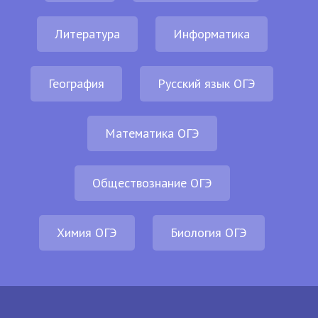
Литература
Информатика
География
Русский язык ОГЭ
Математика ОГЭ
Обществознание ОГЭ
Химия ОГЭ
Биология ОГЭ