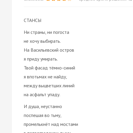
СТАНСЫ
Ни страны, ни погоста
не хочу выбирать.
На Васильевский остров
я приду умирать.
Твой фасад тёмно-синий
я впотьмах не найду,
между выцветших линий
на асфальт упаду.
И душа, неустанно
поспешая во тьму,
промелькнёт над мостами
в петроградском дыму,