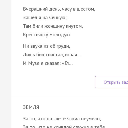
Вчерашний день, часу в шестом,
Зашёл я на Сенную;
Там били женщину кнутом,
Крестьянку молодую.
Ни звука из её груди,
Лишь бич свистал, играя…
И Музе я сказал: «Гл…
ЗЕМЛЯ
За то, что на свете я жил неумело,
За то, что не кривдой служил я тебе,