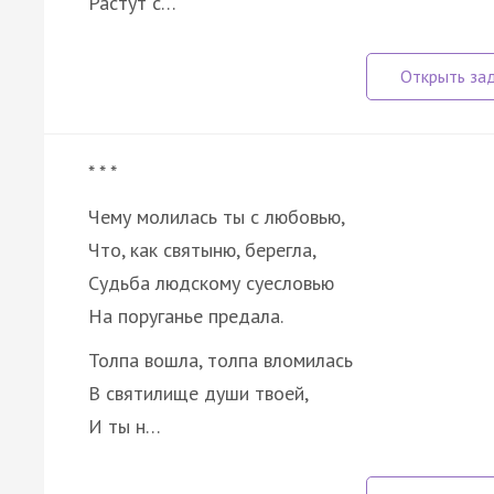
Растут с…
* * *
Чему молилась ты с любовью,
Что, как святыню, берегла,
Судьба людскому суесловью
На поруганье предала.
Толпа вошла, толпа вломилась
В святилище души твоей,
И ты н…