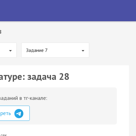
8
Задание 7
атуре: задача 28
аданий в тг-канале:
треть
 сек.