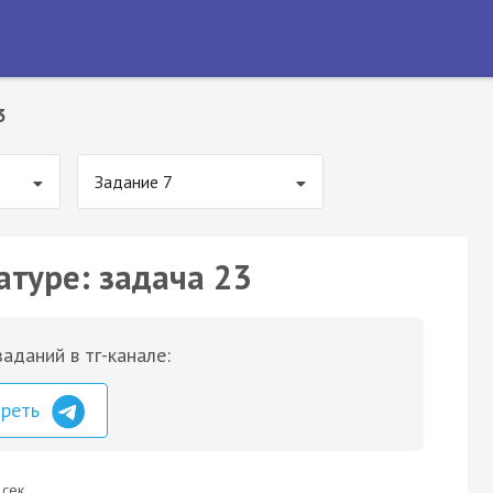
3
Задание 7
атуре: задача 23
аданий в тг-канале:
треть
 сек.