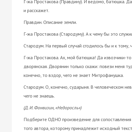
Г‑жа Простакова (Правдину). И ведомо, батюшка. Да 
и расскажет.
Правдин. Описание земли.
Г‑жа Простакова (Стародуму). А к чему бы это служи
Стародум. На первый случай сгодилось бы и к тому, ч
Г‑жа Простакова. Ах, мой батюшка! Да извозчики-то 
дворянская. Дворянин только скажи: повези меня туд
конечно, то вздор, чего не знает Митрофанушка.
Стародум. О, конечно, сударыня. В человеческом не
чего не знаешь.
(Д. И. Фонвизин, «Недоросль»)
Подберите ОДНО произведение для сопоставления 
того автора, которому принадлежит исходный текст