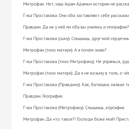
Митрофан. Нет, наш Адам Адамыч истории не рассказ
Г‑жа Простакова. Они оба заставляют себе рассказы
Правдин. Да не у ней ли оба вы учились и географии?
Г‑жа Простакова (сыну). Слышишь, друг мой сердечны
Митрофан (тихо матери). А я почём знаю?
Г‑жа Простакова (тихо Митрофану). Не упрямься, душ
Митрофан (тихо матери). Да я не возьму в толк, о ч
Г‑жа Простакова (Правдину). Как, батюшка, назвал т
Правдин. География.
Г‑жа Простакова (Митрофану). Слышишь, еоргафия.
Митрофан. Да что такое?! Господи боже мой! Приста