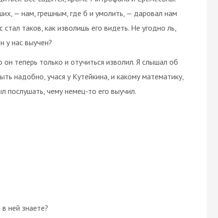
их, — нам, грешным, где б и умолить, — даровал нам
 стал таков, как изволишь его видеть. Не угодно ль,
н у нас выучен?
 он теперь только и отучиться изволил. Я слышал об
ыть надобно, учася у Кутейкина, и какому математику,
ыл послушать, чему немец-то его выучил.
 в ней знаете?