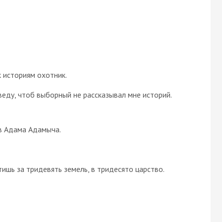
к историям охотник.
сведу, чтоб выборный не рассказывал мне историй.
ив Адама Адамыча.
тишь за тридевять земель, в тридесято царство.