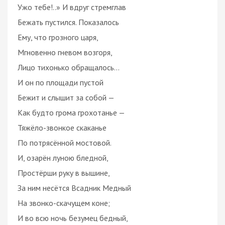
Ужо тебе!..» И вдруг стремглав
Бежать пустился. Показалось
Ему, что грозного царя,
Мгновенно гневом возгоря,
Лицо тихонько обращалось…
И он по площади пустой
Бежит и слышит за собой —
Как будто грома грохотанье —
Тяжёло-звонкое скаканье
По потрясённой мостовой.
И, озарён луною бледной,
Простёрши руку в вышине,
За ним несётся Всадник Медный
На звонко-скачущем коне;
И во всю ночь безумец бедный,