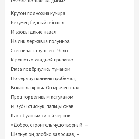
Россию поднял на дыбы?
Кругом подножия кумира
Безумец бедный обошёл
И взоры дикие навёл
На лик державца полумира.
Стеснилась грудь его. Чело
К решётке хладной прилегло,
Глаза подёрнулись туманом,
По сердцу пламень пробежал,
Вскипела кровь. Он мрачен стал
Пред горделивым истуканом
И, зубы стиснув, пальцы сжав,
Как обуянный силой чёрной,
«Добро, строитель чудотворный! —
Шепнул он, злобно задрожав, —