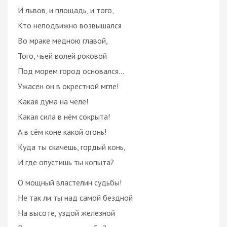
И львов, и площадь, и того,
Кто неподвижно возвышался
Во мраке медною главой,
Того, чьей волей роковой
Под морем город основался…
Ужасен он в окрестной мгле!
Какая дума на челе!
Какая сила в нём сокрыта!
А в сём коне какой огонь!
Куда ты скачешь, гордый конь,
И где опустишь ты копыта?
О мощный властелин судьбы!
Не так ли ты над самой бездной
На высоте, уздой железной