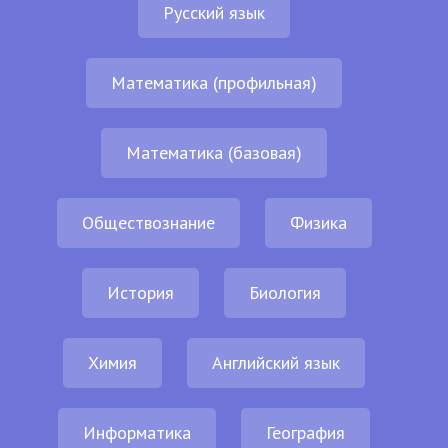
Русский язык
Математика (профильная)
Математика (базовая)
Обществознание
Физика
История
Биология
Химия
Английский язык
Информатика
География