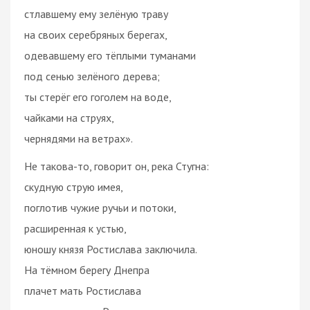
стлавшему ему зелёную траву
на своих серебряных берегах,
одевавшему его тёплыми туманами
под сенью зелёного дерева;
ты стерёг его гоголем на воде,
чайками на струях,
чернядями на ветрах».
Не такова-то, говорит он, река Стугна:
скудную струю имея,
поглотив чужие ручьи и потоки,
расширенная к устью,
юношу князя Ростислава заключила.
На тёмном берегу Днепра
плачет мать Ростислава