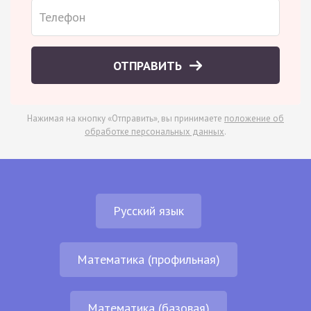
ОТПРАВИТЬ
Нажимая на кнопку «Отправить», вы принимаете
положение об
обработке персональных данных
.
Русский язык
Математика (профильная)
Математика (базовая)