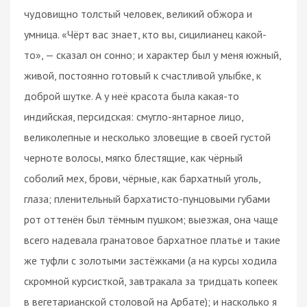
чудовищно толстый человек, великий обжора и
умница. «Чёрт вас знает, кто вы, сицилианец какой-
то», — сказал он сонно; и характер был у меня южный,
живой, постоянно готовый к счастливой улыбке, к
доброй шутке. А у неё красота была какая-то
индийская, персидская: смугло-янтарное лицо,
великолепные и несколько зловещие в своей густой
черноте волосы, мягко блестящие, как чёрный
соболий мех, брови, чёрные, как бархатный уголь,
глаза; пленительный бархатисто-пунцовыми губами
рот оттенён был тёмным пушком; выезжая, она чаще
всего надевала гранатовое бархатное платье и такие
же туфли с золотыми застёжками (а на курсы ходила
скромной курсисткой, завтракала за тридцать копеек
в вегетарианской столовой на Арбате); и насколько я