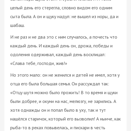
целый день его стерегла, словно видом его одним
сыта была. А он и щуку надул: не вышел из норы, да и
шабаш.
И не раз и не два это с ним случалось, а почесть что
каждый день. И каждый день он, дрожа, победы и
одоления одерживал, каждый день восклицал:
«Слава тебе, господи, жив!»
Но этого мало: он не женился и детей не имел, хотя у
отца его была большая семья. Он рассуждал так:
«Отцу шутя можно было прожить! В то время и щуки
были добрее, и окуни на нас, мелюзгу, не зарились. А
хотя однажды он и попал было в уху, так и тут
нашёлся старичок, который его вызволил! А нынче, как
рыба-то в реках повывелась, и пискари в честь