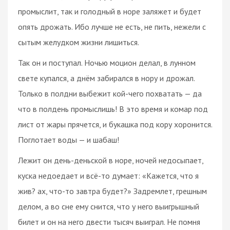
промыслит, так и голодный в норе заляжет и будет
опять дрожать. Ибо лучше не есть, не пить, нежели с
сытым желудком жизни лишиться.
Так он и поступал. Ночью моцион делал, в лунном
свете купался, а днём забирался в нору и дрожал.
Только в полдни выбежит кой-чего похватать — да
что в полдень промыслишь! В это время и комар под
лист от жары прячется, и букашка под кору хоронится.
Поглотает воды — и шабаш!
Лежит он день-деньской в норе, ночей недосыпает,
куска недоедает и всё-то думает: «Кажется, что я
жив? ах, что-то завтра будет?» Задремлет, грешным
делом, а во сне ему снится, что у него выигрышный
билет и он на него двести тысяч выиграл. Не помня