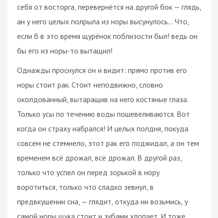
себя от восторга, перевернётся на другой бок — глядь,
ан у него целых полрыла из норы высунулось… Что,
если б в это время щурёнок поблизости был! ведь он
бы его из норы-то вытащил!
Однажды проснулся он и видит: прямо против его
норы стоит рак. Стоит неподвижно, словно
околдованный, вытаращив на него костяные глаза.
Только усы по течению воды пошевеливаются. Вот
когда он страху набрался! И целых полдня, покуда
совсем не стемнело, этот рак его поджидал, а он тем
временем всё дрожал, всё дрожал. В другой раз,
только что успел он перед зорькой в нору
воротиться, только что сладко зевнул, в
предвкушении сна, — глядит, откуда ни возьмись, у
самой норы щука стоит и зубами хлопает. И тоже