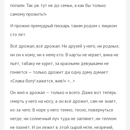
попали. Так уж тут не до семьи, а как бы только
самому прожить!»
И прожил премудрый пискарь таким родом с лишком
сто лет.
Всё дрожал, всё дрожал. Ни друзей у него, ни родных;
ни он к кому, ни к нему кто. В карты не играет, вина не
пьёт, табаку не курит, за красными девушками не
гоняется — только дрожит да одну думу думает:
«Слава богу! кажется, жив!» <…>
Он жил и дрожал — только и всего. Даже вот теперь:
смерть у него на носу, а он всё дрожит, сам не знает,
из-за чего. В норе у него темно, тесно, повернуться
негде; ни солнечный луч туда не заглянет, ни теплом
не пахнёт. И он лежит в этой сырой мгле, незрячий,