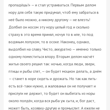
пропадёшь!» — и стал устраиваться. Первым делом
нору для себя такую придумал, чтоб ему забраться в
неё было можно, а никому другому — не влезть!
Долбил он носом эту нору целый год и сколько
страху в это время принял, ночуя то в иле, то под
водяным лопухом, то в осоке. Наконец, однако,
выдолбил на славу. Чисто, аккуратно — именно только
одному поместиться впору. Вторым делом насчёт
житья своего решил так: ночью, когда люди, звери,
птицы и рыбы спят, — он будет моцион делать, а днём
— станет в норе сидеть и дрожать. Но так как пить-
есть всё-таки нужно, а жалованья он не получает и
прислуги не держит, то будет он выбегать из норы
около полдён, когда вся рыба уж сыта, и, бог даст,
может быть, козявку-другую и промыслит. А ежели не