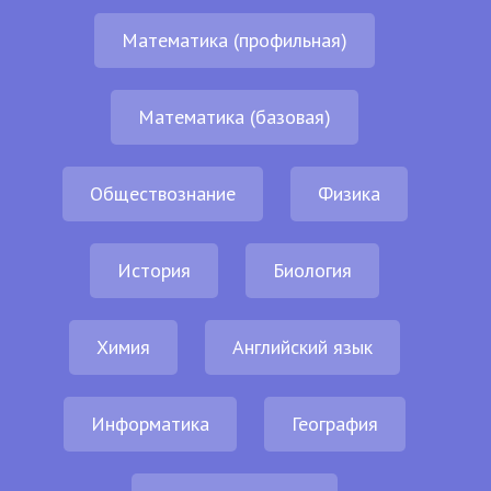
Математика (профильная)
Математика (базовая)
Обществознание
Физика
История
Биология
Химия
Английский язык
Информатика
География