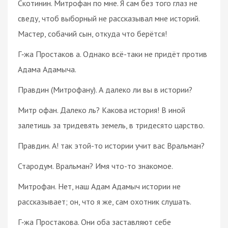
Скотинин. Митрофан по мне. Я сам без того глаз не
сведу, чтоб выборный не рассказывал мне историй.
Мастер, собачий сын, откуда что берётся!
Г‑жа Простаков а. Однако всё-таки не придёт против
Адама Адамыча.
Правдин (Митрофану). А далеко ли вы в истории?
Митр офан. Далеко ль? Какова история! В иной
залетишь за тридевять земель, в тридесято царство.
Правдин. А! так этой-то истории учит вас Вральман?
Стародум. Вральман? Имя что-то знакомое.
Митрофан. Нет, наш Адам Адамыч истории не
рассказывает; он, что я же, сам охотник слушать.
Г‑жа Простакова. Они оба заставляют себе