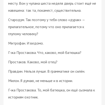
месту. Вон у чулана шеста неделя дверь стоит ещё не
навешена: так та, покамест, существительна.
Стародум. Так поэтому у тебя слово «дурак» —
прилагательное, потому что оно прилагается к
глупому человеку?
Митрофан. И ведомо.
Г‑жа Простакова. Что, каково, мой батюшка?
Простаков. Каково, мой отец?
Правдин. Нельзя лучше. В грамматике он силён.
Милон. Я думаю, не меньше и в истории.
Г‑жа Простакова. То, мой батюшка, он ещё сызмала к
историям охотник.