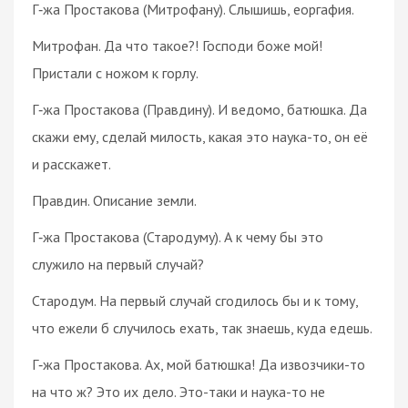
Г‑жа Простакова (Митрофану). Слышишь, еоргафия.
Митрофан. Да что такое?! Господи боже мой!
Пристали с ножом к горлу.
Г‑жа Простакова (Правдину). И ведомо, батюшка. Да
скажи ему, сделай милость, какая это наука-то, он её
и расскажет.
Правдин. Описание земли.
Г‑жа Простакова (Стародуму). А к чему бы это
служило на первый случай?
Стародум. На первый случай сгодилось бы и к тому,
что ежели б случилось ехать, так знаешь, куда едешь.
Г‑жа Простакова. Ах, мой батюшка! Да извозчики-то
на что ж? Это их дело. Это-таки и наука-то не