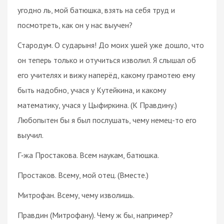
угодно ль, мой батюшка, взять на себя труд и
посмотреть, как он у нас выучен?
Стародум. О сударыня! До моих ушей уже дошло, что
он теперь только и отучиться изволил. Я слышал об
его учителях и вижу наперёд, какому грамотею ему
быть надобно, учася у Кутейкина, и какому
математику, учася у Цыфиркина. (К Правдину.)
Любопытен бы я был послушать, чему немец-то его
выучил.
Г‑жа Простакова. Всем наукам, батюшка.
Простаков. Всему, мой отец. (Вместе.)
Митрофан. Всему, чему изволишь.
Правдин (Митрофану). Чему ж бы, например?