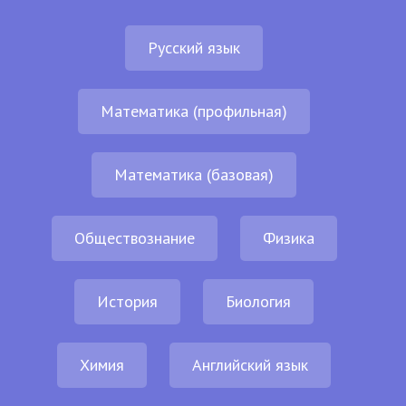
Русский язык
Математика (профильная)
Математика (базовая)
Обществознание
Физика
История
Биология
Химия
Английский язык