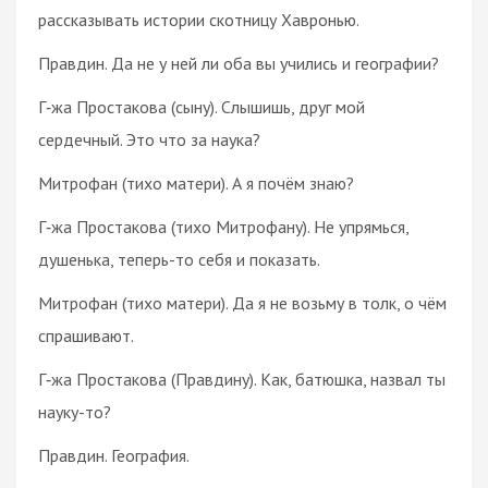
рассказывать истории скотницу Хавронью.
Правдин. Да не у ней ли оба вы учились и географии?
Г‑жа Простакова (сыну). Слышишь, друг мой
сердечный. Это что за наука?
Митрофан (тихо матери). А я почём знаю?
Г‑жа Простакова (тихо Митрофану). Не упрямься,
душенька, теперь-то себя и показать.
Митрофан (тихо матери). Да я не возьму в толк, о чём
спрашивают.
Г‑жа Простакова (Правдину). Как, батюшка, назвал ты
науку-то?
Правдин. География.