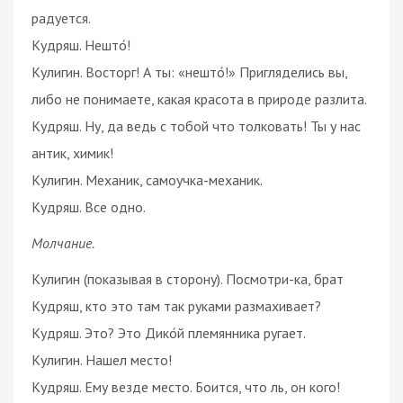
радуется.
Кудряш. Нешто́!
Кулигин. Восторг! А ты: «нешто́!» Пригляделись вы,
либо не понимаете, какая красота в природе разлита.
Кудряш. Ну, да ведь с тобой что толковать! Ты у нас
антик, химик!
Кулигин. Механик, самоучка-механик.
Кудряш. Все одно.
Молчание.
Кулигин (показывая в сторону). Посмотри-ка, брат
Кудряш, кто это там так руками размахивает?
Кудряш. Это? Это Дико́й племянника ругает.
Кулигин. Нашел место!
Кудряш. Ему везде место. Боится, что ль, он кого!