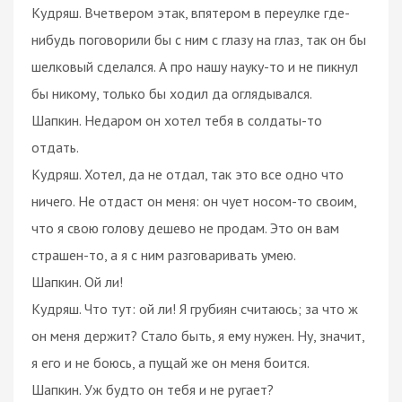
Кудряш. Вчетвером этак, впятером в переулке где-
нибудь поговорили бы с ним с глазу на глаз, так он бы
шелковый сделался. А про нашу науку-то и не пикнул
бы никому, только бы ходил да оглядывался.
Шапкин. Недаром он хотел тебя в солдаты-то
отдать.
Кудряш. Хотел, да не отдал, так это все одно что
ничего. Не отдаст он меня: он чует носом-то своим,
что я свою голову дешево не продам. Это он вам
страшен-то, а я с ним разговаривать умею.
Шапкин. Ой ли!
Кудряш. Что тут: ой ли! Я грубиян считаюсь; за что ж
он меня держит? Стало быть, я ему нужен. Ну, значит,
я его и не боюсь, а пущай же он меня боится.
Шапкин. Уж будто он тебя и не ругает?