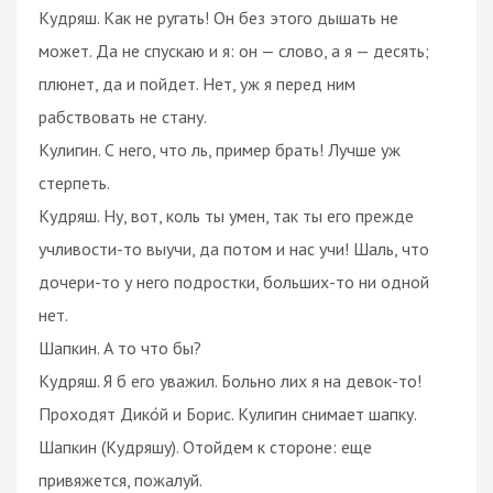
Кудряш. Как не ругать! Он без этого дышать не
может. Да не спускаю и я: он — слово, а я — десять;
плюнет, да и пойдет. Нет, уж я перед ним
рабствовать не стану.
Кулигин. С него, что ль, пример брать! Лучше уж
стерпеть.
Кудряш. Ну, вот, коль ты умен, так ты его прежде
учливости-то выучи, да потом и нас учи! Шаль, что
дочери-то у него подростки, больших-то ни одной
нет.
Шапкин. А то что бы?
Кудряш. Я б его уважил. Больно лих я на девок-то!
Проходят Дико́й и Борис. Кулигин снимает шапку.
Шапкин (Кудряшу). Отойдем к стороне: еще
привяжется, пожалуй.