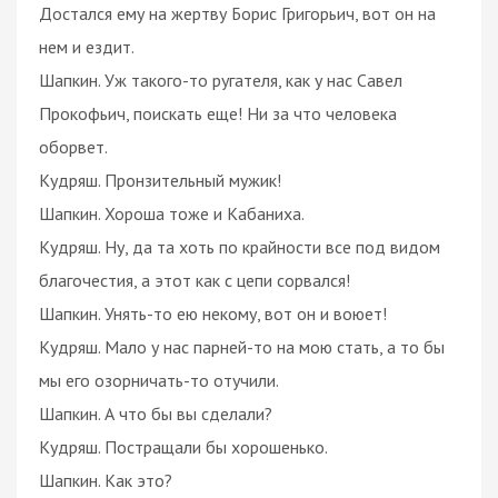
Достался ему на жертву Борис Григорьич, вот он на
нем и ездит.
Шапкин. Уж такого-то ругателя, как у нас Савел
Прокофьич, поискать еще! Ни за что человека
оборвет.
Кудряш. Пронзительный мужик!
Шапкин. Хороша тоже и Кабаниха.
Кудряш. Ну, да та хоть по крайности все под видом
благочестия, а этот как с цепи сорвался!
Шапкин. Унять-то ею некому, вот он и воюет!
Кудряш. Мало у нас парней-то на мою стать, а то бы
мы его озорничать-то отучили.
Шапкин. А что бы вы сделали?
Кудряш. Постращали бы хорошенько.
Шапкин. Как это?