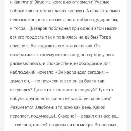
и как глупо! Экую мы комедию отломали! Ученые
собаки так на задних лапах танцуют. А отказать было
невозможно; ведь он меня, чего доброго, ударил бы,
и тогда... (Базаров побледнел при одной этой мысли;
вся его гордость так и поднялась на дыбы.) Тогда
пришлось бы задушить его, как котенка». Он
возвратился к своему микроскопу, но сердце у него
расшевелилось, и спокойствие, необходимое для
наблюдений, исчезло. «Он нас увидел сегодня, —
думал он, — но неужели ж это он за брата так
вступился? Да и что за важность поцелуй? Тут что-
нибудь другое есть. Ба! да не влюблен ли он сам?
Разумеется, влюблен; это ясно как день. Какой
переплет, подумаешь!.. Скверно! — решил он наконец,
— скверно, с какой стороны ни посмотри. Во-первых,