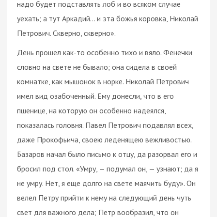
надо будет подставлять лоб и во всяком случае
уехать; а тут Аркадий... и эта божья коровка, Николай
Петрович. Скверно, скверно».
День прошел как-то особенно тихо и вяло. Фенечки
словно на свете не бывало; она сидела в своей
комнатке, как мышонок в норке. Николай Петрович
имел вид озабоченный. Ему донесли, что в его
пшенице, на которую он особенно надеялся,
показалась головня. Павел Петрович подавлял всех,
даже Прокофьича, своею леденящею вежливостью.
Базаров начал было письмо к отцу, да разорвал его и
бросил под стол. «Умру, — подумал он, — узнают; да я
не умру. Нет, я еще долго на свете маячить буду». Он
велел Петру прийти к нему на следующий день чуть
свет для важного дела; Петр вообразил, что он