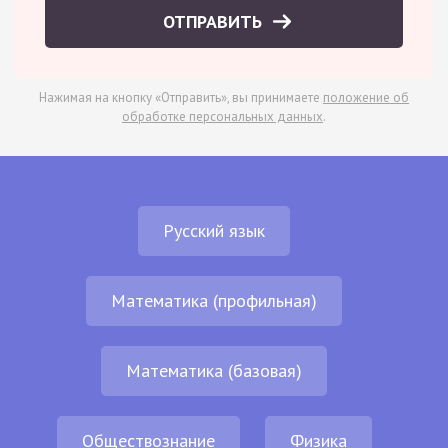
ОТПРАВИТЬ
Нажимая на кнопку «Отправить», вы принимаете
положение об
обработке персональных данных
.
Русский язык
Математика (профильная)
Математика (базовая)
Обществознание
Физика