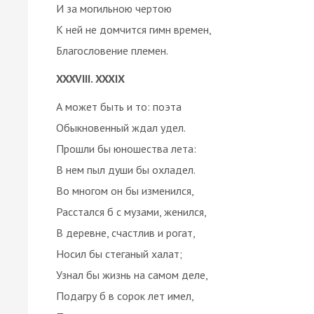
И за могильною чертою
К ней не домчится гимн времен,
Благословение племен.
XXXVIII. XXXIX
А может быть и то: поэта
Обыкновенный ждал удел.
Прошли бы юношества лета:
В нем пыл души бы охладел.
Во многом он бы изменился,
Расстался б с музами, женился,
В деревне, счастлив и рогат,
Носил бы стеганый халат;
Узнал бы жизнь на самом деле,
Подагру б в сорок лет имел,