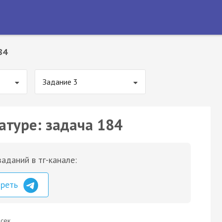
84
Задание 3
атуре: задача 184
аданий в тг-канале:
треть
сек.