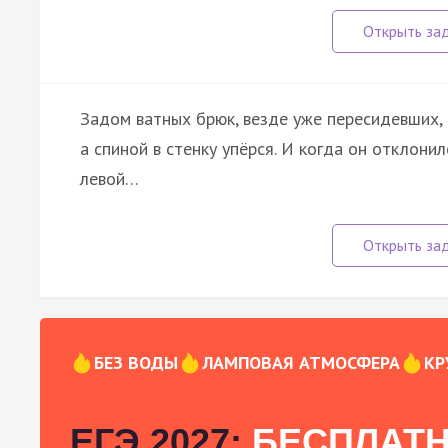
Задом ватных брюк, везде уже пересидевших,
а спиной в стенку упёрся. И когда он отклонил
левой…
БЕЗ ВОДЫ
ЛАМПОВАЯ АТМОСФЕРА
КР
ЕГЭ 2027:
БЕСПЛАТН