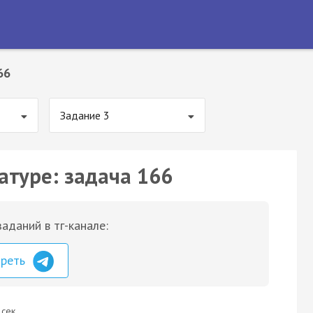
66
Задание 3
атуре: задача 166
аданий в тг-канале:
треть
 сек.