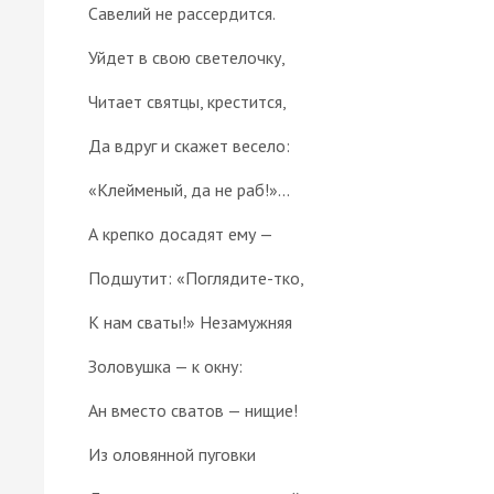
Савелий не рассердится.
Уйдет в свою светелочку,
Читает святцы, крестится,
Да вдруг и скажет весело:
«Клейменый, да не раб!»...
А крепко досадят ему —
Подшутит: «Поглядите-тко,
К нам сваты!» Незамужняя
Золовушка — к окну:
Ан вместо сватов — нищие!
Из оловянной пуговки