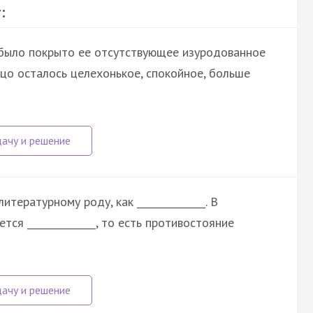
:
 было покрыто ее отсутствующее изуродованное
ицо осталось целехонькое, спокойное, больше
тературному роду, как ______________. В
ся ______________, то есть противостояние