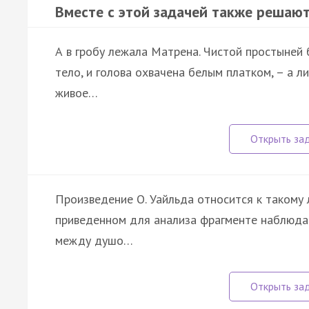
Вместе с этой задачей также решают
А в гробу лежала Матрена. Чистой простыней
тело, и голова охвачена белым платком, – а л
живое…
Произведение О. Уайльда относится к такому ли
приведенном для анализа фрагменте наблюдает
между душо…