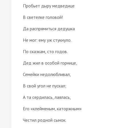
Пробьет дыру медведице
В светелке головой!
Да распрямиться дедушка
Не мог: ему уж стукнуло.
По сказкам, сто годов.
Дед жил в особой горнице,
Семейки недолюбливал,
В свой угол не пускал;
А та сердилась, лаялась,
Его «клейменым, каторжным»
Честил родной сынок.