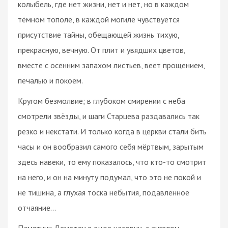
колыбель, где нет жизни, нет и нет, но в каждом
тёмном тополе, в каждой могиле чувствуется
присутствие тайны, обещающей жизнь тихую,
прекрасную, вечную. От плит и увядших цветов,
вместе с осенним запахом листьев, веет прощением,
печалью и покоем.
Кругом безмолвие; в глубоком смирении с неба
смотрели звёзды, и шаги Старцева раздавались так
резко и некстати. И только когда в церкви стали бить
часы и он вообразил самого себя мёртвым, зарытым
здесь навеки, то ему показалось, что кто-то смотрит
на него, и он на минуту подумал, что это не покой и
не тишина, а глухая тоска небытия, подавленное
отчаяние…
Памятник Деметти в виде часовни, с ангелом