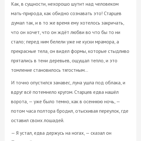
Как, в сущности, нехорошо шутит над человеком
мать-природа, как обидно сознавать это! Старцев
думал так, и в то же время ему хотелось закричать,
что он хочет, что он ждёт любви во что бы то ни
стало; перед ним белели уже не куски мрамора, а
прекрасные тела, он видел формы, которые стыдливо
прятались в тени деревьев, ощущал тепло, и это
томление становилось тягостным…
И точно опустился занавес, луна ушла под облака, и
вдруг всё потемнело кругом. Старцев едва нашёл
ворота, — уже было темно, как в осеннюю ночь, —
потом часа полтора бродил, отыскивая переулок, где
оставил своих лошадей.
— Я устал, едва держусь на ногах, — сказал он