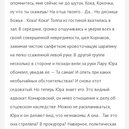
опомнитесь, мне сейчас не до шуток. Кока, Кокочка,
ну что ты скажешь! На отца твоего... Да... Но десница
Божья... Кока! Кока! Толпа из гостиной вкатилась в
зал. В середине, громко отшучиваясь и уверяя всех в
своей совершенной невредимости, шел Корнаков,
зажимая чистою салфеткою кровоточащую царапину
на легко ссаженной левой руке. В другой группе
несколько в стороне и позади вели за руки Лару. Юра
обомлел, увидав ее. — Та самая! И опять при каких
необычайных обстоятельствах! И снова этот
седоватый. Но теперь Юра знает его. Это видный
адвокат Комаровский, он имел отношение к делу об
отцовском наследстве. Можно не раскланиваться,
Юра и он делают вид, что незнакомы. А она... Так это
она стреляла? В прокурора? Наверное, политическая.