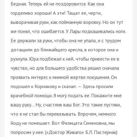
Бедная. Теперь ей не поздоровится. Как она
горделиво хороша! А эти! Тащат ее, черти,
выворачивая руки, как пойманную воровку. Но он тут
же понял, что ошибается. У Лары подкашивались ноги.
Ее держали за руки, чтобы она не упала, и с трудом
дотащили до ближайщего кресла, в которое она и
рухнула. Юра подбежал к ней, чтобы привести ее в
чувство, но для большего удобства решил сначала
проявить интерес к мнимой жертве покушения. Он
подошел к Корнакову и сказал: — Здесь просили
врачебной помощи. Я могу подать ее. Покажите мне
вашу руку... Ну, счастлив ваш Бог. Это такие пустяки,
что я не стал бы перевязывать. Впрочем, немного
йоду не помешает. Вот Фелицата Семеновна, мы
попросим у нее. («Доктор Живаго» Б.Л. Пастернак)