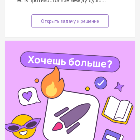
есть противостояние между душо…