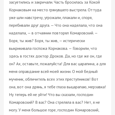
засуетились и закричали. Часть бросилась за Кокой
Корнаковым на место грянувшего выстрела. Оттуда
уже шли навстречу, угрожали, плакали и, споря,
перебивали друг друга. — Что она наделала, что она
наделала, — в отчаянии повторял Комаровский. —
Боря, ты жив? Боря, ты жив, — истерически
выкрикивала госпожа Корнакова. — Говорили, что
здесь в гостях доктор Дроков. Да, но где же он, где
он? Ах, оставьте, пожалуйста! Для вас царапина, а для
меня оправдание всей моей жизни. О мой бедный
мученик, обличитель всех этих преступников! Вот
она, вот она дрянь, я тебе глаза выцарапаю, мерзавка!
Ну теперь ей не уйти! Что вы сказали, господин
Комаровский? В вас? Она стреляла в вас? Нет, я не
могу. У меня большое горе, господин Комаровский,