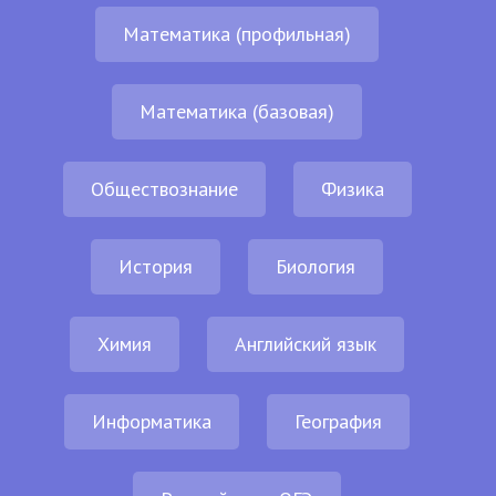
Математика (профильная)
Математика (базовая)
Обществознание
Физика
История
Биология
Химия
Английский язык
Информатика
География