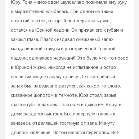
Юру, Тоня мимоходом шаловливо пожимала ему руку
и выразительно улыбалась. При одном из таких
пожатий платок, который она держала в руке,
остался на Юриной ладони. Он прижал его к губам и
закрыл глаза. Платок издавал смешанный запах
мандариновой кожуры и разгоряченной Тониной
ладони, одинаково чарующий. Это было что-то новое
в Юриной жизни, никогда не испытанное и остро
пронизывающее сверху донизу. Детски-наивный
запах был задушевно-разумен, как какое-то слово,
сказанное шопотом в темноте. Юра стоял, зарыв
глаза и губы в ладонь с платком и дыша им. Вдруг в
доме раздался выстрел. Все повернули головы к
занавеси, отделявшей гостиную от зала. Минуту
длилось молчание. Потом начался переполох. Все