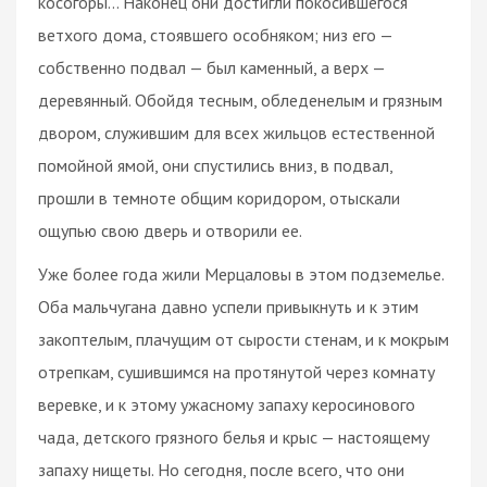
косогоры... Наконец они достигли покосившегося
ветхого дома, стоявшего особняком; низ его —
собственно подвал — был каменный, а верх —
деревянный. Обойдя тесным, обледенелым и грязным
двором, служившим для всех жильцов естественной
помойной ямой, они спустились вниз, в подвал,
прошли в темноте общим коридором, отыскали
ощупью свою дверь и отворили ее.
Уже более года жили Мерцаловы в этом подземелье.
Оба мальчугана давно успели привыкнуть и к этим
закоптелым, плачущим от сырости стенам, и к мокрым
отрепкам, сушившимся на протянутой через комнату
веревке, и к этому ужасному запаху керосинового
чада, детского грязного белья и крыс — настоящему
запаху нищеты. Но сегодня, после всего, что они