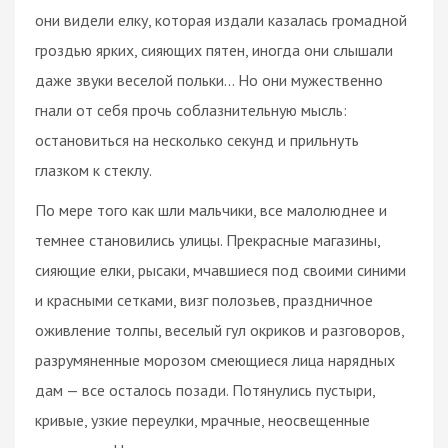
они видели елку, которая издали казалась громадной
гроздью ярких, сияющих пятен, иногда они слышали
даже звуки веселой польки... Но они мужественно
гнали от себя прочь соблазнительную мысль:
остановиться на несколько секунд и прильнуть
глазком к стеклу.
По мере того как шли мальчики, все малолюднее и
темнее становились улицы. Прекрасные магазины,
сияющие елки, рысаки, мчавшиеся под своими синими
и красными сетками, визг полозьев, праздничное
оживление толпы, веселый гул окриков и разговоров,
разрумяненные морозом смеющиеся лица нарядных
дам — все осталось позади. Потянулись пустыри,
кривые, узкие переулки, мрачные, неосвещенные