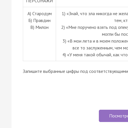
ПЕРСОНАЖИ
А) Стародум
1) «Знай, что зла никогда не же
Б) Правдин
тем, к
В) Милон
2) «Мне поручено взять под опек
могли бы по
3) «В мои лета и в моем полож
все то заслуженным, чем 
4) «У меня такой обычай, как чт
Запишите выбранные цифры под соответствующими 
Посмотр