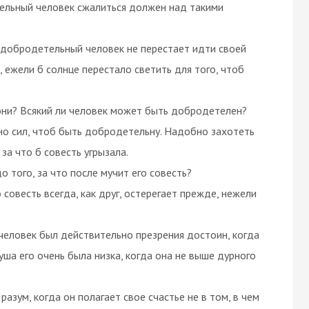
тельный человек сжалиться должен над такими
о добродетельный человек не перестает идти своей
, ежели б солнце перестало светить для того, чтоб
 они? Всякий ли человек может быть добродетелен?
ьно сил, чтоб быть добродетельну. Надобно захотеть
 за что б совесть угрызала.
о того, за что после мучит его совесть?
 совесть всегда, как друг, остерегает прежде, нежели
 человек был действительно презрения достоин, когда
уша его очень была низка, когда она не выше дурного
разум, когда он полагает свое счастье не в том, в чем