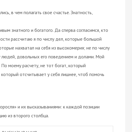
ись, в чем полагать свое счастье. Знатность,
ливым знатного и богатого. Да сперва согласимся, кто
тности рассчитаю я по числу дел, которые большой
которые нахватал на себя из высокомерия; не по числу
лу людей, довольных его поведением и долами. Мой
. По моему расчету, не тот богат, который
т, который отсчитывает у себя лишнее, чтоб помочь
росля» и их высказываниями: к каждой позиции
ию из второго столбца.