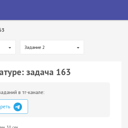
63
Задание 2
атуре: задача 163
аданий в тг-канале:
треть
ин. 30 сек.