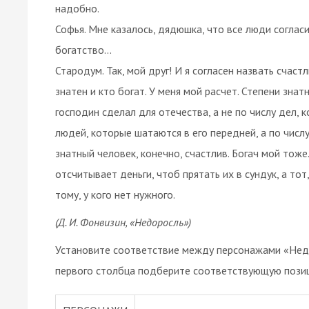
надобно.
Софья. Мне казалось, дядюшка, что все люди согласил
богатство...
Стародум. Так, мой друг! И я согласен назвать счаст
знатен и кто богат. У меня мой расчет. Степени зна
господин сделал для отечества, а не по числу дел, 
людей, которые шатаются в его передней, а по чис
знатный человек, конечно, счастлив. Богач мой тоже
отсчитывает деньги, чтоб прятать их в сундук, а то
тому, у кого нет нужного.
(Д. И. Фонвизин, «Недоросль»)
Установите соответствие между персонажами «Недо
первого столбца подберите соответствующую позиц