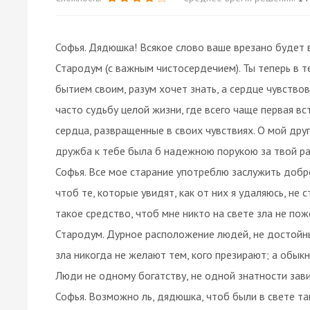
Софья. Дядюшка! Всякое слово ваше врезано будет 
Стародум (с важным чистосердечием). Ты теперь в т
бытием своим, разум хочет знать, а сердце чувствов
часто судьбу целой жизни, где всего чаще первая вс
сердца, развращенные в своих чувствиях. О мой друг
дружба к тебе была б надежною порукою за твой ра
Софья. Все мое старание употреблю заслужить добр
чтоб те, которые увидят, как от них я удаляюсь, не
такое средство, чтоб мне никто на свете зла не по
Стародум. Дурное расположение людей, не достойны
зла никогда не желают тем, кого презирают; а обык
Люди не одному богатству, не одной знатности зав
Софья. Возможно ль, дядюшка, чтоб были в свете та