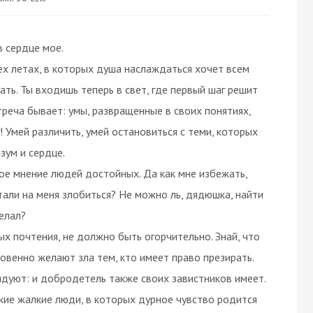
в сердце мое.
ех летах, в которых душа наслаждаться хочет всем
ать. Ты входишь теперь в свет, где первый шаг решит
треча бывает: умы, развращенные в своих понятиях,
! Умей различить, умей остановиться с теми, которых
зум и сердце.
ое мнение людей достойных. Да как мне избежать,
 стали на меня злобиться? Не можно ль, дядюшка, найти
желал?
х почтения, не должно быть огорчительно. Знай, что
новенно желают зла тем, кто имеет право презирать.
идуют: и добродетель также своих завистников имеет.
кие жалкие люди, в которых дурное чувство родится