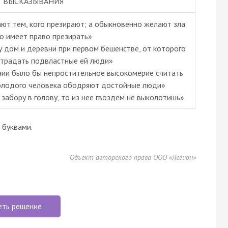
ВЫСКАЗЫВАНИЯ
лают тем, кого презирают; а обыкновенно желают зла
то имеет право презирать»
у дом и деревни при первом бешенстве, от которого
страдать подвластные ей люди»
ении было бы непростительное высокомерие считать
молодого человека ободряют достойные люди»
о забору в голову, то из нее гвоздем не выколотишь»
буквами.
Объект авторского права ООО «Легион»
еть решение