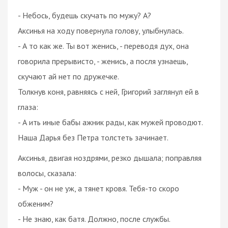
- Небось, будешь скучать по мужу? А?
Аксинья на ходу повернула голову, улыбнулась.
- А то как же. Ты вот женись, - переводя дух, она
говорила прерывисто, - женись, а посля узнаешь,
скучают ай нет по дружечке.
Толкнув коня, равняясь с ней, Григорий заглянул ей в
глаза:
- А ить иные бабы ажник рады, как мужей проводют.
Наша Дарья без Петра толстеть зачинает.
Аксинья, двигая ноздрями, резко дышала; поправляя
волосы, сказала:
- Муж - он не уж, а тянет кровя. Тебя-то скоро
обженим?
- Не знаю, как батя. Должно, после службы.