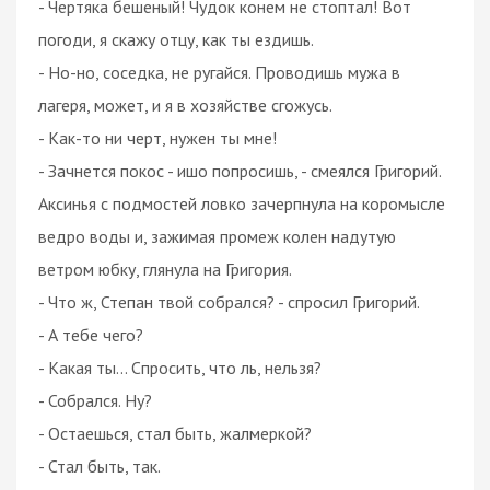
- Чертяка бешеный! Чудок конем не стоптал! Вот
погоди, я скажу отцу, как ты ездишь.
- Но-но, соседка, не ругайся. Проводишь мужа в
лагеря, может, и я в хозяйстве сгожусь.
- Как-то ни черт, нужен ты мне!
- Зачнется покос - ишо попросишь, - смеялся Григорий.
Аксинья с подмостей ловко зачерпнула на коромысле
ведро воды и, зажимая промеж колен надутую
ветром юбку, глянула на Григория.
- Что ж, Степан твой собрался? - спросил Григорий.
- А тебе чего?
- Какая ты... Спросить, что ль, нельзя?
- Собрался. Ну?
- Остаешься, стал быть, жалмеркой?
- Стал быть, так.