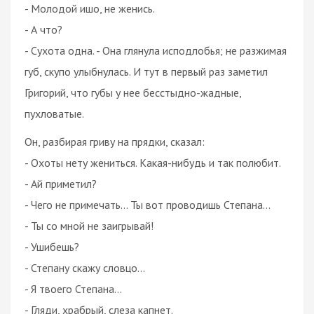
- Молодой ишо, не женись.
- А что?
- Сухота одна. - Она глянула исподлобья; не разжимая
губ, скупо улыбнулась. И тут в первый раз заметил
Григорий, что губы у нее бесстыдно-жадные,
пухловатые.
Он, разбирая гриву на прядки, сказал:
- Охоты нету жениться. Какая-нибудь и так полюбит.
- Ай приметил?
- Чего не примечать... Ты вот проводишь Степана...
- Ты со мной не заигрывай!
- Ушибешь?
- Степану скажу словцо...
- Я твоего Степана...
- Гляди, храбрый, слеза капнет.