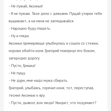
- Не пужай, Аксинья!
- Я не пужаю. Твое дело с девками. Пущай утирки тебе
вышивают, а на меня не заглядывайся.
- Нарошно буду глядеть.
- Ну и гляди.
Аксинья примиряюще улыбнулась и сошла со стежки,
норовя обойти коня. Григорий повернул его боком,
загородил дорогу.
- Пусти, Гришка!
- Не пущу.
- Не дури, мне надо мужа сбирать.
Григорий, улыбаясь, горячил коня; тот, переступая,
теснил Аксинью к яру.
- Пусти, дьявол, вон люди! Увидют, что подумают?