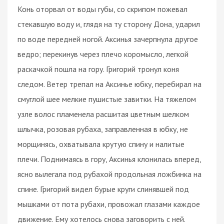
Конь оторвал от воды губы, со скрипом пожевал
стекавшую воду и, глядя на ту сторону Дона, ударил
по воде передней ногой. Аксинья зачерпнула другое
ведро; перекинув через плечо коромысло, легкой
раскачкой пошла на гору. Григорий тронул коня
следом. Ветер трепал на Аксинье юбку, перебирал на
смуглой шее мелкие пушистые завитки. На тяжелом
узле волос пламенела расшитая цветным шелком
шлычка, розовая рубаха, заправленная в юбку, не
морщинясь, охватывала крутую спину и налитые
плечи. Поднимаясь в гору, Аксинья клонилась вперед,
ясно вылегала под рубахой продольная ложбинка на
спине. Григорий видел бурые круги слинявшей под
мышками от пота рубахи, провожал глазами каждое
движение. Ему хотелось снова заговорить с ней.