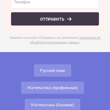
ОТПРАВИТЬ
Нажимая на кнопку «Отправить», вы принимаете
положение об
обработке персональных данных
.
Русский язык
Математика (профильная)
Математика (базовая)