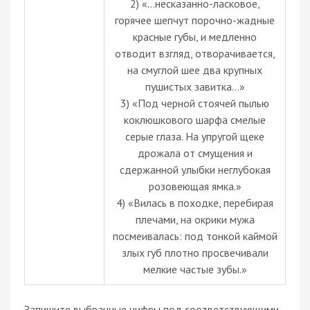
2) «...несказанно-ласковое,
горячее шепчут порочно-жадные
красные губы, и медленно
отводит взгляд, отворачивается,
на смуглой шее два крупных
пушистых завитка…»
3) «Под черной стоячей пылью
коклюшкового шарфа смелые
серые глаза. На упругой щеке
дрожала от смущения и
сдержанной улыбки неглубокая
розовеющая ямка.»
4) «Вилась в походке, перебирая
плечами, на окрики мужа
посмеивалась: под тонкой каймой
злых губ плотно просвечивали
мелкие частые зубы.»
Запишите выбранные цифры под соответствующими