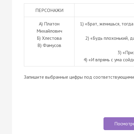
ПЕРСОНАЖИ
А) Платон
1) «Брат, женишься, тогд
Михайлович
Б) Хлестова
2) «Будь плохонький, д
В) Фамусов
3) «При
4) «И впрямь с ума сойд
Запишите выбранные цифры под соответствующими 
Посмотр