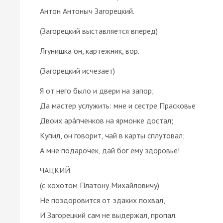
Антон Антоныч Загорецкий.
(Загорецкий выставляется вперед)
Лгунишка он, картежник, вор.
(Загорецкий исчезает)
Я от него было и двери на запор;
Да мастер услужить: мне и сестре Прасковье
Двоих ара́пченков на ярмонке достал;
Купил, он говорит, чай в карты сплутовал;
А мне подарочек, дай бог ему здоровье!
ЧАЦКИЙ
(с хохотом Платону Михайловичу)
Не поздоровится от эдаких похвал,
И Загорецкий сам не выдержал, пропал.