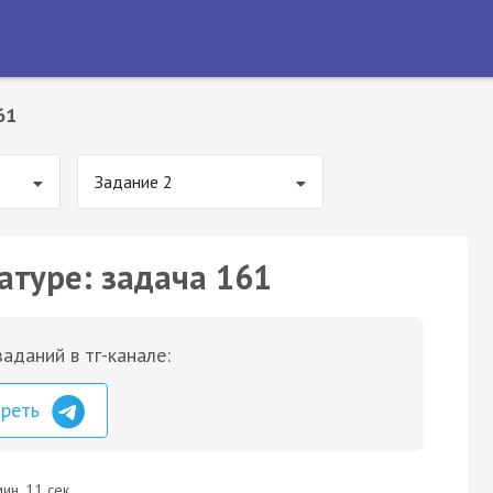
61
Задание 2
атуре: задача 161
аданий в тг-канале:
треть
ин. 11 сек.