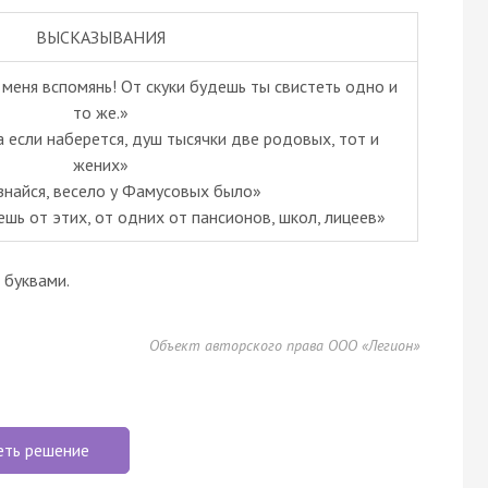
ВЫСКАЗЫВАНИЯ
а меня вспомянь! От скуки будешь ты свистеть одно и
то же.»
а если наберется, душ тысячки две родовых, тот и
жених»
знайся, весело у Фамусовых было»
ешь от этих, от одних от пансионов, школ, лицеев»
буквами.
Объект авторского права ООО «Легион»
еть решение