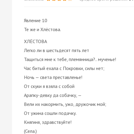
Явление 10
Те же и Хлёстова.
ХЛЁСТОВА
Легко ли в шестьдесят пять лет
Тащиться мне к тебе, племянница?.. мученье!
Час битый ехала с Покровки, силы нет;
Ночь — света преставленье!
От скуки я взяла с собой
Арапку-девку да собачку, —
Вели их накормить, ужо, дружочик мой;
От ужина сошли подачку.
Княгиня, здравствуйте!
(Села.)