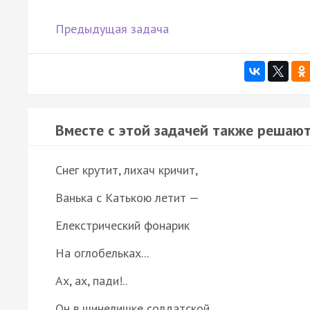
Предыдущая задача
Вместе с этой задачей также решают
Снег крутит, лихач кричит,
Ванька с Катькою летит —
Елекстрический фонарик
На оглобельках...
Ах, ах, пади!..
Он в шинелишке солдатской