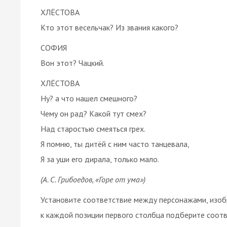
ХЛЁСТОВА
Кто этот весельчак? Из звания какого?
СОФИЯ
Вон этот? Чацкий.
ХЛЁСТОВА
Ну? а что нашел смешного?
Чему он рад? Какой тут смех?
Над старостью смеяться грех.
Я помню, ты дитёй с ним часто танцевала,
Я за уши его дирала, только мало.
(А. С. Грибоедов, «Горе от ума»)
Установите соответствие между персонажами, изоб
к каждой позиции первого столбца подберите соот