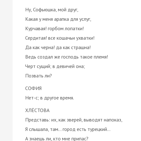
Ну, Софьюшка, мой друг,
Какая у меня арапка для услуг,
Курчавая! горбом лопатки!
Сердитая! все кошачьи ухватки!
Да как черна! да как страшна!
Ведь создал же господь такое племя!
Черт сущий; в девичей она;
Позвать ли?
СОФИЯ
Нет-с; в другое время.
ХЛЁСТОВА
Представь: их, как зверей, выводят напоказ,
Я слышала, там... город есть турецкий...
А знаешь ли, кто мне припас?