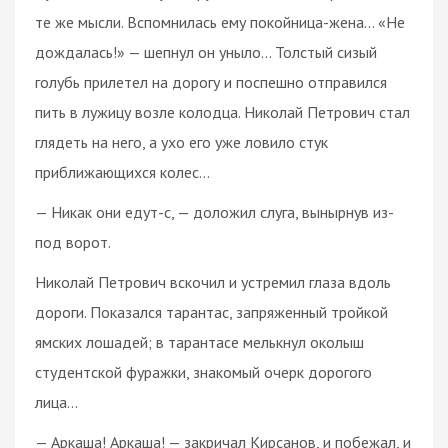
те же мысли. Вспомнилась ему покойница-жена... «Не
дождалась!» — шепнул он уныло... Толстый сизый
голубь прилетел на дорогу и поспешно отправился
пить в лужицу возле колодца. Николай Петрович стал
глядеть на него, а ухо его уже ловило стук
приближающихся колес...
— Никак они едут-с, — доложил слуга, вынырнув из-
под ворот.
Николай Петрович вскочил и устремил глаза вдоль
дороги. Показался тарантас, запряженный тройкой
ямских лошадей; в тарантасе мелькнул околыш
студентской фуражки, знакомый очерк дорогого
лица...
— Аркаша! Аркаша! — закричал Кирсанов, и побежал, и