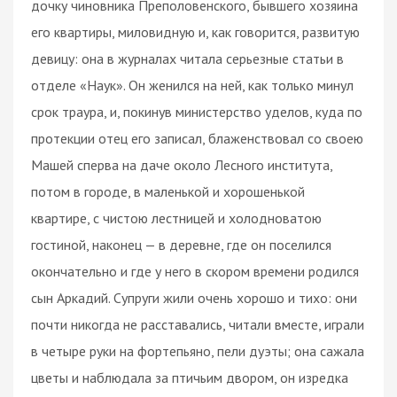
дочку чиновника Преполовенского, бывшего хозяина
его квартиры, миловидную и, как говорится, развитую
девицу: она в журналах читала серьезные статьи в
отделе «Наук». Он женился на ней, как только минул
срок траура, и, покинув министерство уделов, куда по
протекции отец его записал, блаженствовал со своею
Машей сперва на даче около Лесного института,
потом в городе, в маленькой и хорошенькой
квартире, с чистою лестницей и холодноватою
гостиной, наконец — в деревне, где он поселился
окончательно и где у него в скором времени родился
сын Аркадий. Супруги жили очень хорошо и тихо: они
почти никогда не расставались, читали вместе, играли
в четыре руки на фортепьяно, пели дуэты; она сажала
цветы и наблюдала за птичьим двором, он изредка