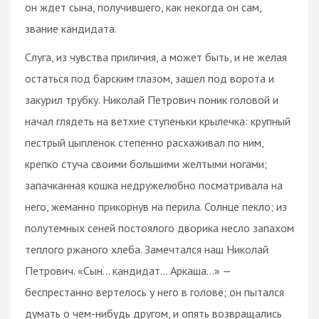
он ждет сына, получившего, как некогда он сам,
звание кандидата.
Слуга, из чувства приличия, а может быть, и не желая
остаться под барским глазом, зашел под ворота и
закурил трубку. Николай Петрович поник головой и
начал глядеть на ветхие ступеньки крылечка: крупный
пестрый цыпленок степенно расхаживал по ним,
крепко стуча своими большими желтыми ногами;
запачканная кошка недружелюбно посматривала на
него, жеманно прикорнув на перила. Солнце пекло; из
полутемных сеней постоялого дворика несло запахом
теплого ржаного хлеба. Замечтался наш Николай
Петрович. «Сын... кандидат... Аркаша...» —
беспрестанно вертелось у него в голове; он пытался
думать о чем-нибудь другом, и опять возвращались