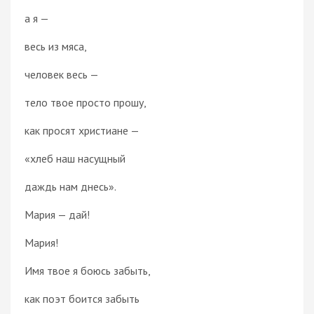
а я —
весь из мяса,
человек весь —
тело твое просто прошу,
как просят христиане —
«хлеб наш насущный
даждь нам днесь».
Мария — дай!
Мария!
Имя твое я боюсь забыть,
как поэт боится забыть