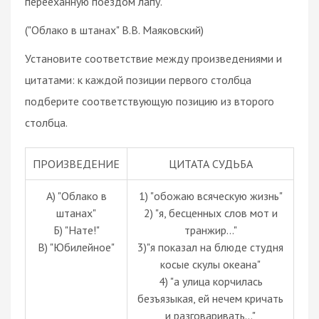
перееханную поездом лапу.
("Облако в штанах" В.В. Маяковский)
Установите соответствие между произведениями и
цитатами: к каждой позиции первого столбца
подберите соответствующую позицию из второго
столбца.
ПРОИЗВЕДЕНИЕ
ЦИТАТА СУДЬБА
А) "Облако в
1) "обожаю всяческую жизнь"
штанах"
2) "я, бесценных слов мот и
Б) "Нате!"
транжир..."
В) "Юбилейное"
3)"я показал на блюде студня
косые скулы океана"
4) "а улица корчилась
безъязыкая, ей нечем кричать
и разговаривать..."