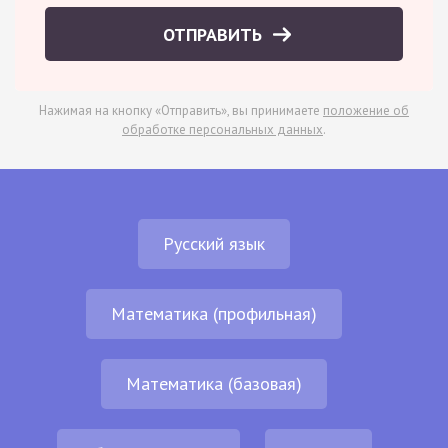
ОТПРАВИТЬ
Нажимая на кнопку «Отправить», вы принимаете
положение об
обработке персональных данных
.
Русский язык
Математика (профильная)
Математика (базовая)