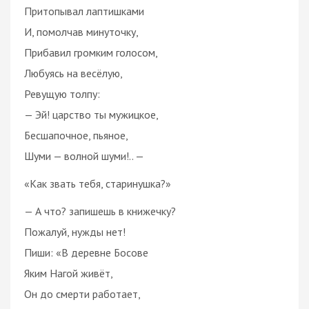
Притопывал лаптишками
И, помолчав минуточку,
Прибавил громким голосом,
Любуясь на весёлую,
Ревущую толпу:
— Эй! царство ты мужицкое,
Бесшапочное, пьяное,
Шуми — волной шуми!.. —
«Как звать тебя, старинушка?»
— А что? запишешь в книжечку?
Пожалуй, нужды нет!
Пиши: «В деревне Босове
Яким Нагой живёт,
Он до смерти работает,