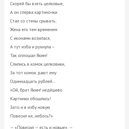
Скорей бы взять целковые,
А он сперва картиночки
Стал со стены срывать;
Жена его тем временем
С иконами возилася,
А тут изба и рухнула –
Так оплошал Яким!
Слились в комок целковики,
За тот комок дают ему
Одиннадцать рублей…
«Ой, брат Яким! недёшево
Картинки обошлись!
Зато и в избу новую
Повесил их, небось?»
— «Повесил — есть и новые», —