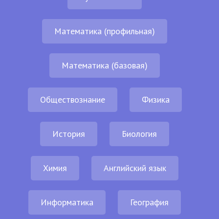
Математика (профильная)
Математика (базовая)
Обществознание
Физика
История
Биология
Химия
Английский язык
Информатика
География