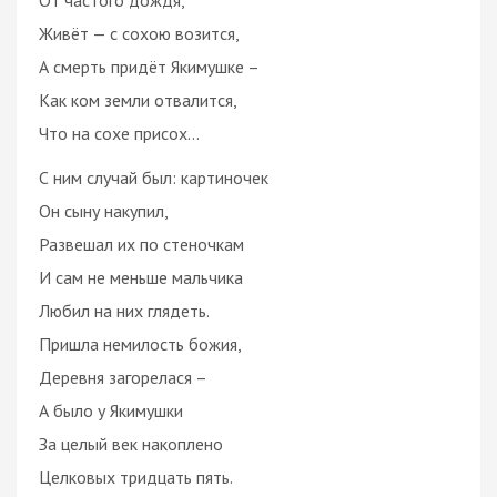
Живёт — с сохою возится,
А смерть придёт Якимушке –
Как ком земли отвалится,
Что на сохе присох…
С ним случай был: картиночек
Он сыну накупил,
Развешал их по стеночкам
И сам не меньше мальчика
Любил на них глядеть.
Пришла немилость божия,
Деревня загорелася –
А было у Якимушки
За целый век накоплено
Целковых тридцать пять.