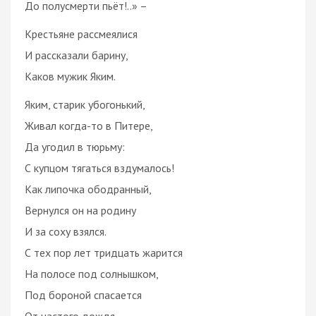
До полусмерти пьёт!..» –
Крестьяне рассмеялися
И рассказали барину,
Каков мужик Яким.
Яким, старик убогонький,
Живал когда-то в Питере,
Да угодил в тюрьму:
С купцом тягаться вздумалось!
Как липочка ободранный,
Вернулся он на родину
И за соху взялся.
С тех пор лет тридцать жарится
На полосе под солнышком,
Под бороной спасается
От частого дождя,