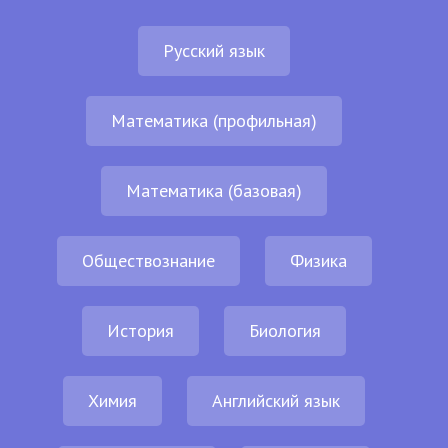
Русский язык
Математика (профильная)
Математика (базовая)
Обществознание
Физика
История
Биология
Химия
Английский язык