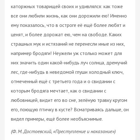
каторжных товарищей своих и удивлялся: как тоже
все они любили жизнь, как они дорожили ею! Именно
ему показалось, что в остроге её ещё более любят и
ценят, и более дорожат ею, чем на свободе. Каких
страшных мук и истязаний не перенесли иные из них,
например бродяги! Неужели уж столько может для
них значить один какой-нибудь луч солнца, дремучий
лес, где-нибудь в неведомой глуши холодный ключ,
отмеченный ещё с третьего года и о свидании с
которым бродяга мечтает, как о свидании с
любовницей, видит его во сне, зелёную травку кругом
его, поющую птичку в кусте? Всматриваясь дальше, он
видел примеры, ещё более необъяснимые.
(Ф. М. Достоевский, «Преступление и наказание»)