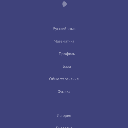
Русский язык
Математика
Профиль
База
Обществознание
Физика
История
Биология