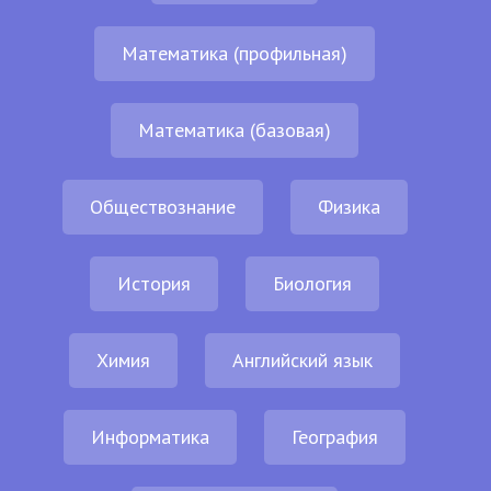
Математика (профильная)
Математика (базовая)
Обществознание
Физика
История
Биология
Химия
Английский язык
Информатика
География