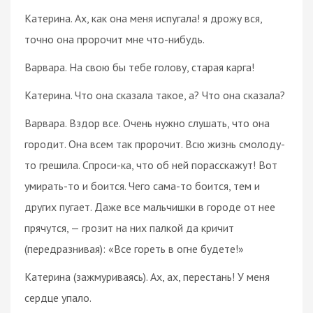
Катерина. Ах, как она меня испугала! я дрожу вся,
точно она пророчит мне что-нибудь.
Варвара. На свою бы тебе голову, старая карга!
Катерина. Что она сказала такое, а? Что она сказала?
Варвара. Вздор все. Очень нужно слушать, что она
городит. Она всем так пророчит. Всю жизнь смолоду-
то грешила. Спроси-ка, что об ней порасскажут! Вот
умирать-то и боится. Чего сама-то боится, тем и
других пугает. Даже все мальчишки в городе от нее
прячутся, — грозит на них палкой да кричит
(передразнивая): «Все гореть в огне будете!»
Катерина (зажмуриваясь). Ах, ах, перестань! У меня
сердце упало.