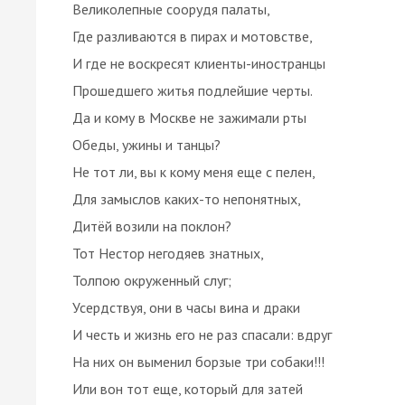
Великолепные соорудя палаты,
Где разливаются в пирах и мотовстве,
И где не воскресят клиенты-иностранцы
Прошедшего житья подлейшие черты.
Да и кому в Москве не зажимали рты
Обеды, ужины и танцы?
Не тот ли, вы к кому меня еще с пелен,
Для замыслов каких-то непонятных,
Дитёй возили на поклон?
Тот Нестор негодяев знатных,
Толпою окруженный слуг;
Усердствуя, они в часы вина и драки
И честь и жизнь его не раз спасали: вдруг
На них он выменил борзые три собаки!!!
Или вон тот еще, который для затей