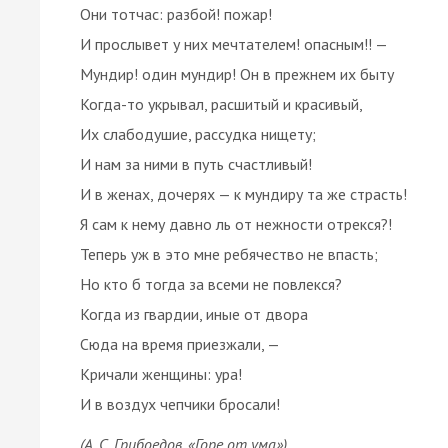
Они тотчас: разбой! пожар!
И прослывет у них мечтателем! опасным!! —
Мундир! один мундир! Он в прежнем их быту
Когда-то укрывал, расшитый и красивый,
Их слабодушие, рассудка нищету;
И нам за ними в путь счастливый!
И в женах, дочерях — к мундиру та же страсть!
Я сам к нему давно ль от нежности отрекся?!
Теперь уж в это мне ребячество не впасть;
Но кто б тогда за всеми не повлекся?
Когда из гвардии, иные от двора
Сюда на время приезжали, —
Кричали женщины: ура!
И в воздух чепчики бросали!
(А. С. Грибоедов, «Горе от ума»)