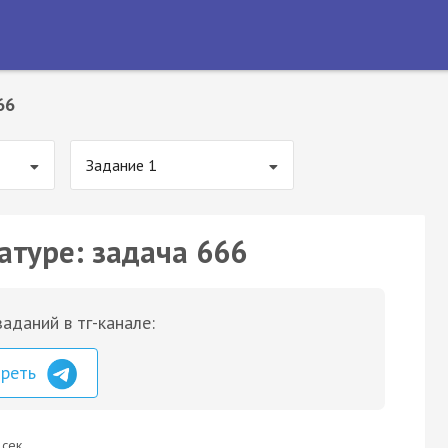
66
Задание 1
атуре: задача 666
аданий в тг-канале:
треть
 сек.