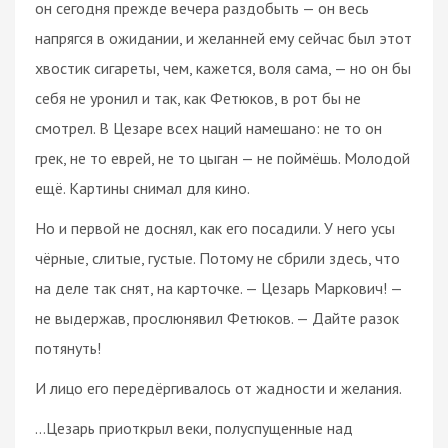
он сегодня прежде вечера раздобыть — он весь
напрягся в ожидании, и желанней ему сейчас был этот
хвостик сигареты, чем, кажется, воля сама, — но он бы
себя не уронил и так, как Фетюков, в рот бы не
смотрел. В Цезаре всех наций намешано: не то он
грек, не то еврей, не то цыган — не поймёшь. Молодой
ещё. Картины снимал для кино.
Но и первой не доснял, как его посадили. У него усы
чёрные, слитые, густые. Потому не сбрили здесь, что
на деле так снят, на карточке. — Цезарь Маркович! —
не выдержав, прослюнявил Фетюков. — Дайте разок
потянуть!
И лицо его передёргивалось от жадности и желания.
…Цезарь приоткрыл веки, полуспущенные над