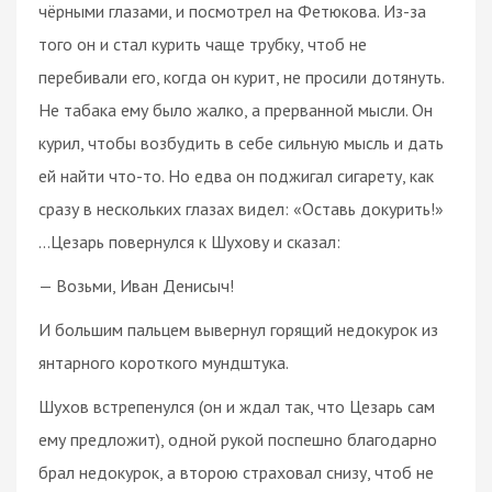
чёрными глазами, и посмотрел на Фетюкова. Из-за
того он и стал курить чаще трубку, чтоб не
перебивали его, когда он курит, не просили дотянуть.
Не табака ему было жалко, а прерванной мысли. Он
курил, чтобы возбудить в себе сильную мысль и дать
ей найти что-то. Но едва он поджигал сигарету, как
сразу в нескольких глазах видел: «Оставь докурить!»
…Цезарь повернулся к Шухову и сказал:
— Возьми, Иван Денисыч!
И большим пальцем вывернул горящий недокурок из
янтарного короткого мундштука.
Шухов встрепенулся (он и ждал так, что Цезарь сам
ему предложит), одной рукой поспешно благодарно
брал недокурок, а второю страховал снизу, чтоб не