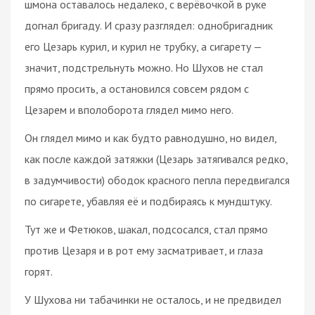
шмона оставалось недалеко, с верёвочкой в руке
догнал бригаду. И сразу разглядел: однобригадник
его Цезарь курил, и курил не трубку, а сигарету —
значит, подстрельнуть можно. Но Шухов не стал
прямо просить, а остановился совсем рядом с
Цезарем и вполоборота глядел мимо него.
Он глядел мимо и как будто равнодушно, но видел,
как после каждой затяжки (Цезарь затягивался редко,
в задумчивости) ободок красного пепла передвигался
по сигарете, убавляя её и подбираясь к мундштуку.
Тут же и Фетюков, шакал, подсосался, стал прямо
против Цезаря и в рот ему засматривает, и глаза
горят.
У Шухова ни табачинки не осталось, и не предвидел