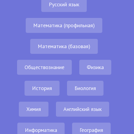
Русский язык
Математика (профильная)
Математика (базовая)
Обществознание
Физика
История
Биология
Химия
Английский язык
Информатика
География